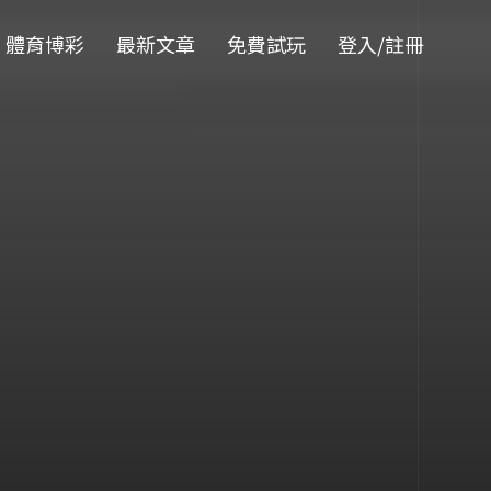
體育博彩
最新文章
免費試玩
登入/註冊