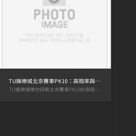
TU娛樂城北京賽車PK10：高賠率與四
TU娛樂城帶你探索北京賽車PK10的高賠率
大投注技巧
玩法與四大投注技巧，掌握策略提升贏率，
開啟賺錢旅程！