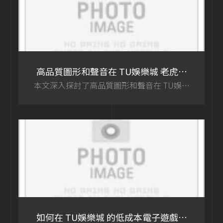
TU娛樂城PM棋牌系統介紹：探索獨特遊戲特色
PM捕魚機遊戲：PM收購OB捕魚機再創新高度
探索 TU娛樂城 的 濕婆傳說試玩 遊戲
TU娛樂城：如何玩威力彩？提升中獎機率的完整
娛樂城SSL加密技術是什麼？保障TU娛樂城會員安
攻略
TU娛樂城 客戶服務：全面概述
心玩的關鍵！
TU娛樂城今彩539破解攻略：10大必勝技巧助你獲
TU娛樂城 點的二十一點：終極指南
2024年老虎機排名推薦，這五款遊戲若未嘗試過可
利
高品質圖形和聲音在 TU娛樂城 老虎機
惜了！｜TU娛樂城
探索數位捲軸：TU娛樂城 的電子遊戲
TU娛樂城了解賭博網站合法性與線上賭博App的優
本文深入探討了高品質圖形和聲音在 TU娛樂
遊戲中的作用
在 TU娛樂城 享受老虎機的最佳線上投注體驗
TU娛樂城 累積獎金的刺激：巨大勝利的世界等著
勢與風險
城 老虎機遊戲中發揮的重要作用，探討這些
您
ZG 電子插件和負責任的遊戲：它們如何幫助控制 
元素如何增強遊戲玩法、影響玩家參與度以
TU娛樂城北京賽車PK10：高賠率與四大投注技巧
TU娛樂城 的賭注
如何以 TU娛樂城 投注現場娛樂賽事
及對整體遊戲環境做出貢獻。
高品質圖形和聲音在 TU娛樂城 老虎機遊戲中的作
探索 TU娛樂城 最受歡迎的賭場遊戲
用
二十一點：TU娛樂城 點的經典賭場遊戲
如何在 TU娛樂城 的低成本電子遊戲中最大限度地
TU娛樂城 贏得撲克錦標賽的最佳策略
享受樂趣
在 濕婆傳說試玩 TU娛樂城 投注並獲勝
TU娛樂城 賓果遊戲的社交面：如何享受並獲勝
TU娛樂城 投注初學者指南：提示和技巧
如何在 TU娛樂城 的低成本電子遊戲中
老虎機神話在 TU娛樂城 被揭穿：每個投注者都應