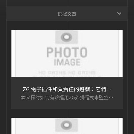
全部文章
選擇文章
TU娛樂城：PM真人美人陪您玩德撲！想挑戰德州
撲克嗎？
⁠真人娛樂
TU娛樂城電子遊戲：濕婆傳說、幸運大翻倍、大
揭密百家樂專家的5大賺錢秘訣！揭示老手玩家如
三元，賠率最高50萬倍!
電子遊戲
何在百家樂中取得勝利！｜TU娛樂城
TU娛樂城直播功能提升您的投注體驗
TU娛樂城GB電子老虎機｜濕婆傳說、幸運大翻
金河娛樂城：優質的線上遊戲體驗
⁠體育博彩
TU娛樂城 點棒球投注指南：勝負盤投注、跑壘盤
倍、大三元，賠率最高50萬倍?!
一路發紅包週週送
投注和大小盤投注
TU娛樂城：全方位娛樂的領航者
媽祖老虎機電子遊戲內容介紹- BWIN老虎機
最新文章
TU娛樂城探索的《法老王》：古埃及冒險與高額
TU娛樂城 體育博彩入門指南
在 TU娛樂城 發現三張牌撲克
RSG電子老虎機《金雞報喜》36900倍局局有喜賺
獎金的終極體驗
TU娛樂城
在 TU娛樂城 體育博彩中最大化您的獎金的最佳策
ZG 電子插件和負責任的遊戲：它們如
桌上遊戲錦標賽：TU娛樂城 獎勵最大化
翻天，信金雞，有奇蹟!
TU娛樂城：全面解析鑫寶彩票彩球系統及WIN539
略
本文探討如何有效運用ZG外掛程式來監控投
何幫助控制 TU娛樂城 的賭注
TU娛樂城 每日及每週促銷活動綜合使用指南
侏羅紀寶藏老虎機電子遊戲內容介紹｜RSG皇家電
TU娛樂城金禧迎獅老虎機：遊戲特色與排名介紹
注習慣，幫助玩家更負責任地投注，確保TU
投注額為 TU娛樂城 的熱門運動賽事
子老虎機
TU娛樂城 奧馬哈的規則、玩法和策略
娛樂城更安全、更愉快的投注體驗。
TU娛樂城 | WBC經典賽：張育成的成就與卓越表
如何在 TU娛樂城 使用促銷和獎金進行體育博彩
ATG電子「戰神賽特」老虎機爆分51000倍，返還
探索 TU娛樂城 虛擬運動：模擬刺激與投注機會
現回顧
率95%免費試玩!
TU娛樂城 現場體育博彩的興起：全面概述