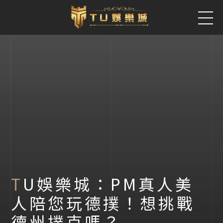
TU娛樂城：PM真人美
人陪您玩德撲！想挑戰
德州撲克嗎？