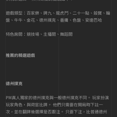
3分鐘掌握排七遊戲TU娛樂城：規則、技巧與玩法
攻略 
遊戲類型：百家樂、牌九、龍虎鬥、二十一點、骰寶、輪
盤、牛牛、金花、德州撲克、番攤、色盤、安達巴哈
德州撲克新手教學6分鐘快速入門TU娛樂城！
百家樂心法：這4大策略助你穩賺不敗 | TU娛樂城
特色房間：競技場、主播間、舞蹈間
三星彩必中4個秘密大公開！TU娛樂城三星彩對彩
是什麼？
推薦的精選遊戲
10個你玩百家樂輸錢的原因！避開這些錯誤讓你在
TU娛樂城贏更多！
TU娛樂城539全車與539坐車的差異及選擇指南
德州撲克
PM真人獨家的德州撲克與一般德州撲克不同。 玩家扮演
玩家角色，與荷官比牌。 他們只需要在開局時下註一
次，並在翻牌後選擇是否跟注。 只要下注，比普通德州