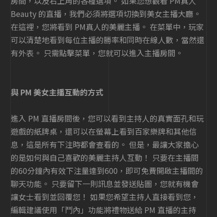
房間，以及右上角的各種選項。 如果您想觀看 PM真人
Beauty 的直播，我們必須將選項切換到美女主播大廳。
在這裡，您將看到 PM真人的美麗主播。 在菜單中，玩家
可以清楚地看到每位主播的勝率和同時在線人數，當然還
有外表。 只需點擊菜單，您就可以進入主播房間。
與 PM 美女主播互動的方式
進入 PM 直播房間後，您可以看到主持人的真實面孔和玩
遊戲的紙牌桌，還可以在螢幕上看到百家樂牌和其他信
息，這是所有下注時都會查看的。 但是，最讓大家擔心
的是如何與自己喜歡的美麗主持人互動！ 只要在主播間
的60分鐘內有效下注量達到600，即可免費開啟主播間的
聊天功能。 只要留下一則訊息並發送貼圖，您就有機會
讓女士看到並回覆您！ 如果您希望主持人直接看到您，
編輯建議使用「鬥內」功能將禮物送給 PM 直播的主持