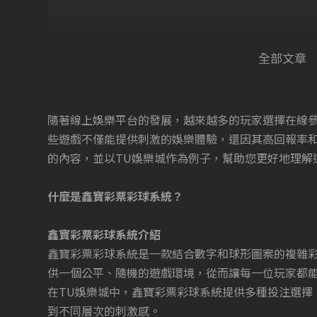
全部文章
隨著線上娛樂平台的發展，越來越多的玩家選擇在線參
些遊戲不僅能提供刺激的娛樂體驗，還因其高回報率和
的內容，並以TU娛樂城作為例子，幫助您更好地理解
什麼是鑫寶彩票彩球系統？
鑫寶彩票彩球系統介紹
鑫寶彩票彩球系統是一款結合數字和球形圖案的複雜
供一個公平、隨機的遊戲環境，從而讓每一位玩家都
在TU娛樂城中，鑫寶彩票彩球系統提供多種投注選
到不同層次的刺激感。