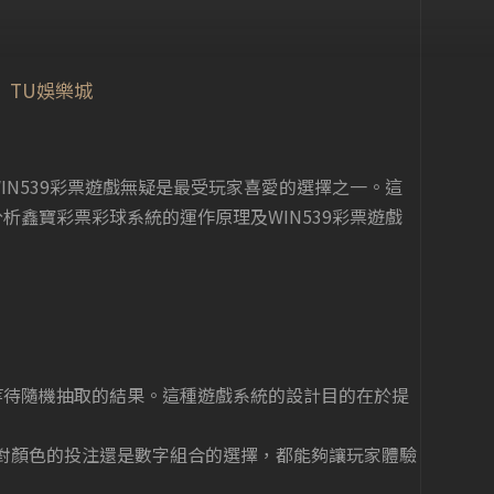
TU娛樂城
TU娛樂城探索的
N539彩票遊戲無疑是最受玩家喜愛的選擇之一。這
《法老王》：古
鑫寶彩票彩球系統的運作原理及WIN539彩票遊戲
埃及冒險與高額
獎金的終極體驗
TU娛樂城：全面
解析鑫寶彩票彩
球系統及WIN539
等待隨機抽取的結果。這種遊戲系統的設計目的在於提
TU娛樂城金禧迎
獅老虎機：遊戲
對顏色的投注還是數字組合的選擇，都能夠讓玩家體驗
特色與排名介紹