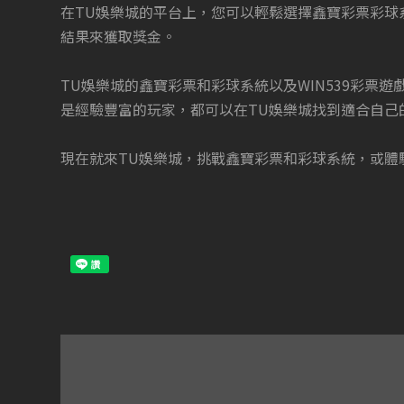
在TU娛樂城的平台上，您可以輕鬆選擇鑫寶彩票彩球
結果來獲取獎金。
TU娛樂城的鑫寶彩票和彩球系統以及WIN539彩
是經驗豐富的玩家，都可以在TU娛樂城找到適合自
現在就來TU娛樂城，挑戰鑫寶彩票和彩球系統，或體驗