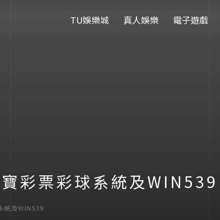
TU娛樂城
真人娛樂
電子遊戲
寶彩票彩球系統及WIN539
統及WIN539