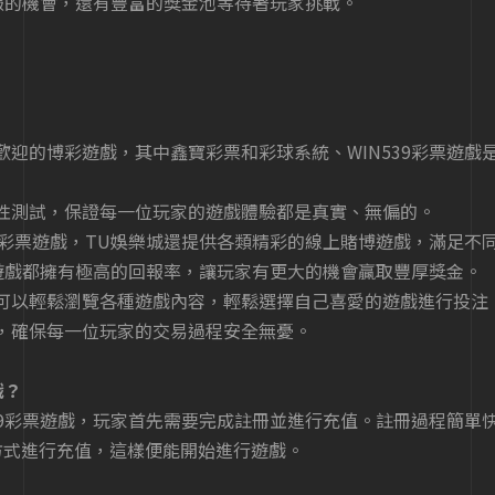
回報的機會，還有豐富的獎金池等待著玩家挑戰。
策略
PM捕魚機遊戲：
探索 TU娛樂城 
？
PM收購OB捕魚
虛擬運動：模擬
機再創新高度
刺激與投注機會
娛樂城SSL加密技
歡迎的博彩遊戲，其中鑫寶彩票和彩球系統、WIN539彩票遊戲
TU娛樂城 現場體
術是什麼？保障
育博彩的興起：
TU娛樂城會員安
性測試，保證每一位玩家的遊戲體驗都是真實、無偏的。
全面概述
心玩的關鍵！
39彩票遊戲，TU娛樂城還提供各類精彩的線上賭博遊戲，滿足不
探索 TU娛樂城 
2024年老虎機排
彩票遊戲都擁有極高的回報率，讓玩家有更大的機會贏取豐厚獎金。
的 濕婆傳說試玩 
名推薦，這五款
可以輕鬆瀏覽各種遊戲內容，輕鬆選擇自己喜愛的遊戲進行投注
遊戲
遊戲若未嘗試過
，確保每一位玩家的交易過程安全無憂。
可惜了！｜TU娛
TU娛樂城 客戶服
樂城
務：全面概述
戲？
539彩票遊戲，玩家首先需要完成註冊並進行充值。註冊過程簡
在 TU娛樂城 享
TU娛樂城 點的二
方式進行充值，這樣便能開始進行遊戲。
受老虎機的最佳
十一點：終極指
線上投注體驗
南