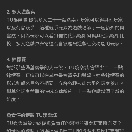
2. 多人遊戲桌
TU娛樂城 提供多人二十一點賭桌，玩家可以與其他玩家
以及荷官競爭。這種競爭元素為遊戲增添了一層額外的興
奮感，因為玩家可以看到他們的策略如何與其他策略相比
較。多人遊戲桌非常適合喜歡賭場遊戲社交功能的玩家。
3. 錦標賽
對於那些渴望競爭的人來說，TU娛樂城 會舉辦二十一點
錦標賽，玩家可以在其中爭奪獎品和聲望。這些錦標賽的
形式和報名費各不相同，允許各種技能水平的玩家參加。
與其他玩家競爭的快感為傳統的二十一點遊戲增添了新的
維度。
負責任的博彩 TU娛樂城
TU娛樂城致力於促進負責任的遊戲並確保玩家擁有安全
和愉快的體驗。賭場提供多種工具和資源來幫助玩家管理