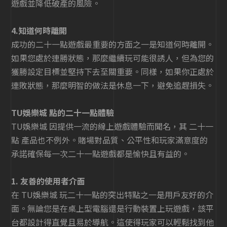
遊戲並降低破產的風險。
4.知道何時離開
成功的二十一點遊戲最重要的方面之一是知道何時離開。
如果您處於連勝狀態，那麼繼續玩可能很誘人，但為您的
獲勝設定目標並堅持下去至關重要。同樣，如果你正處於
連敗狀態，那麼明智的做法是休息一下，避免追趕損失。
TU娛樂城 點的二十一點體驗
TU娛樂城 因提供一流的線上遊戲體驗而聞名，其 二十一
點 產品也不例外。賭場對品質、公平性和玩家滿意度的
承諾確保每一次二十一點遊戲都是愉快且有益的。
1. 友善的使用者介面
在 TU娛樂城 玩二十一點的突出特點之一是用戶友好的介
面。無論您是在桌上型電腦還是行動裝置上玩遊戲，該平
台都設計得直覺且易於導航。這使得玩家可以輕鬆找到他