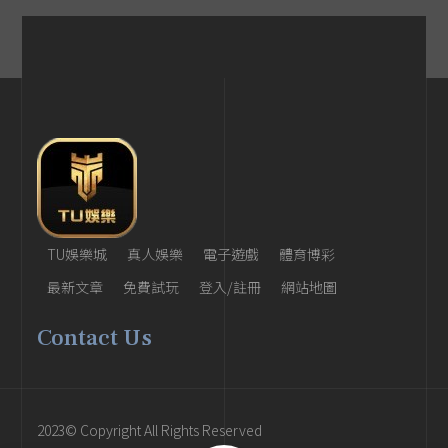
TU娛樂城
真人娛樂
電子遊戲
體育博彩
最新文章
免費試玩
登入/註冊
網站地圖
Contact Us
2023© Copyright All Rights Reserved