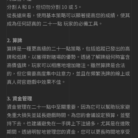
分割 A 和 8，但切勿分割 10 或 5。
從長遠來看，使用基本策略可以顯著提高您的成績，使其
成為任何認真的 二十一點 玩家的必備工具。
2. 算牌
算牌是一種更高級的二十一點策略，包括追蹤已發出的高
牌和低牌，以獲得對賭場的優勢。透過了解牌組何時富含
高價值牌，玩家可以相應地增加賭注。雖然算牌是合法
的，但它需要高度集中註意力，並且在頻繁洗牌的線上或
真人荷官遊戲中效果不佳。
3. 資金管理
資金管理在二十一點中至關重要，因為它可以幫助玩家避
免重大損失並延長遊戲時間。為您的會議設定預算，並堅
持下去。也建議避免在一手牌上下注過多，尤其是在連敗
期間。透過明智地管理您的資金，您可以更長時間地享受