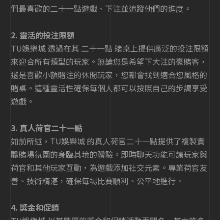
們最喜歡的二十一點遊戲、下注並追蹤他們的進度。
2. 靈活的投注限額
TU娛樂城 透過在其 二十一點 賭桌上提供廣泛的投注限額
來迎合所有類型的玩家。無論您是希望下大注的豪賭客，
還是喜歡小額賭注的休閒玩家，您都會找到適合您風格的
賭桌。這種靈活性確保每個人都可以按照自己的步調享受
遊戲。
3. 真人荷官二十一點
如前所述，TU娛樂城 的真人荷官二十一點提供了複製實
體賭場氛圍的身臨其境的體驗。即時聊天功能可讓玩家與
荷官和其他玩家互動，為遊戲添加社交元素。專業荷官友
善、技術精湛，確保每場比賽順利、公平地進行。
4. 獎金和促銷