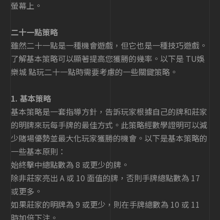
螢幕上。
二十一點策略
雖然二十一點是一種機會遊戲，但它也是一種技巧遊戲。
了解基本策略可以顯著提高您獲勝的幾率。以下是 TU娛
樂城 點玩二十一點時需要考慮的一些關鍵策略。
1. 基本策略
基本策略是一套指導方針，告訴玩家根據自己的牌和莊家
的明牌來玩每手牌的最佳方式。此策略經數學證明可以減
少賭場優勢並最大化玩家獲勝的機會。以下是基本策略的
一些基本原則：
始終擊中總點數為 8 或更少的牌。
除非莊家亮出 A 或 10 面值的牌，否則手牌總點數為 17
或更多。
如果莊家的明牌為 9 或更少，則在手牌總數為 10 或 11
時加倍下注。