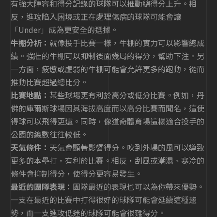
有強大陣容和得分記錄的球隊可以推動總得分上升。相
反，進攻陷入困境或正在處理傷病的球隊可能會讓
「Under」成為更安全的選擇。
牛棚分析：
就像投手比賽一樣，牛棚的實力可以影響總成
績。強壯的牛棚可以抑制後面幾局的得分，幫助下注。另
一方面，疲憊或虛弱的牛棚可能會允許更多的跑動，從而
推動比賽超過總比分。
比賽地點：
某些球場更有利於高分或低分比賽。例如，丹
佛的庫爾斯球場因其海拔高度而以高分比賽而聞名，這使
得球可以飛得更遠。同時，像道奇體育場這樣適合投手的
公園的總數往往較低。
天氣條件：
天氣會顯著影響得分。吹到外場的風可以導致
更多的本壘打，有利於比賽。相反，刮風或潮濕、寒冷的
條件會抑制得分，使得分更容易發生。
最近的團隊表現：
團隊最近的表現也可以為你帶來優勢。
一支在最近的比賽中打得很好的球隊可能會延續這種趨
勢，而一支進攻低迷的球隊可能會很難得分。