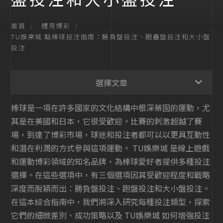
首頁
⁠體育博彩
TU娛樂城 點棒球投注指南：勝負盤投注、跑壘盤投注和大小盤
投注
全部文章
選擇文章
TU娛樂城：PM真人美人陪您玩德撲！想挑戰德州
撲克嗎？
⁠真人娛樂
棒球是一項在許多國家的文化結構中根深蒂固的運動，尤
TU娛樂城電子遊戲：濕婆傳說、幸運大翻倍、大
揭密百家樂專家的5大賺錢秘訣！揭示老手玩家如
其是在美國和日本，它很受歡迎。比賽的刺激超越了賽
三元，賠率最高50萬倍!
電子遊戲
何在百家樂中取得勝利！｜TU娛樂城
場，到達了博彩市場，球迷和投注者都可以以更具互動性
TU娛樂城直播功能提升您的投注體驗
TU娛樂城GB電子老虎機｜濕婆傳說、幸運大翻
和潛在利潤的方式參與這項運動。 TU娛樂城 是線上遊戲
金河娛樂城：優質的線上遊戲體驗
⁠體育博彩
TU娛樂城 點棒球投注指南：勝負盤投注、跑壘盤
倍、大三元，賠率最高50萬倍?!
一路發紅包週週送
和運動博彩領域的知名品牌，為棒球愛好者提供多種投注
投注和大小盤投注
TU娛樂城：全方位娛樂的領航者
選擇。在這些選項中，有三個選項因其受歡迎程度和戰略
媽祖老虎機電子遊戲內容介紹- BWIN老虎機
最新文章
TU娛樂城探索的《法老王》：古埃及冒險與高額
TU娛樂城 體育博彩入門指南
深度而脫穎而出：勝負盤投注、跑盤投注和大小盤投注。
在 TU娛樂城 發現三張牌撲克
RSG電子老虎機《金雞報喜》36900倍局局有喜賺
獎金的終極體驗
TU娛樂城
在這本綜合指南中，我們將深入研究每種投注類型，探索
在 TU娛樂城 體育博彩中最大化您的獎金的最佳策
桌上遊戲錦標賽：TU娛樂城 獎勵最大化
翻天，信金雞，有奇蹟!
它們的細微差別、成功策略以及 TU娛樂城 如何增強投注
TU娛樂城：全面解析鑫寶彩票彩球系統及WIN539
略