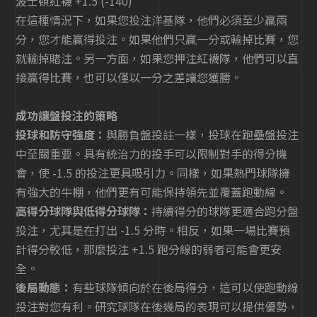
波士頓紅襪 +1.5 (-140)
在這種情況下，如果您投注洋基隊，他們必須至少贏兩
3分鐘掌握排七遊戲TU娛樂城：規則、技巧與玩法
分，您才能贏得投注。如果他們只贏一分或輸掉比賽，您
攻略 
就輸掉賭注。另一方面，如果您押注紅襪隊，他們可以直
德州撲克新手教學6分鐘快速入門TU娛樂城！
接贏得比賽，也可以僅以一分之差讓您獲勝。
百家樂心法：這4大策略助你穩賺不敗 | TU娛樂城
成功讓盤投注的策略
三星彩必中4個秘密大公開！TU娛樂城三星彩對彩
投球和防守強度：
與勝負盤投註一樣，投球在跑壘盤投注
是什麼？
中至關重要。具有統治力的投手可以限制對手的得分機
10個你玩百家樂輸錢的原因！避開這些錯誤讓你在
會，使 -1.5 的投注更具吸引力。同樣，如果熱門球隊擁
TU娛樂城贏更多！
有強大的牛棚，他們更有可能保持領先並覆蓋跑動線。
高得分球隊與低得分球隊：
持續得分的球隊更適合跑分盤
TU娛樂城539全車與539坐車的差異及選擇指南
投注，尤其是在打出 -1.5 分時。相反，如果一場比賽預
計得分較低，那麼投注 +1.5 跑分線的弱者可能會更安
全。
後局動態：
有些球隊傾向於在後局得分，這可以使跑動線
投注對您有利。研究球隊在後幾局的表現可以提供優勢，