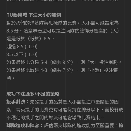
TU娛樂城 下注大小的範例
對於我們的洋基隊與紅襪隊的比賽，大小盤可能設定為
8.5 分。這意味著您可以投注兩隊的總得分是高於（大）
還是低於（低於）8.5。
超過 8.5 (-110)
8.5 以下 (-110)
如果最終比分是 5-4（總共 9 分），則「大」投注獲勝。
如果最終比數是 4-3（總共 7 分），則「小盤」投注獲
勝。
成功下注過多/不足的策略
投手對決：
先發投手的品質是大小盤投注中最關鍵的因
素。精英投手的比賽更有可能保持在總分以下，而較弱或
不穩定的投手之間的對決可能會導致比賽結束。
球隊進攻和陣容：
評估兩支球隊的進攻能力至關重要。擁