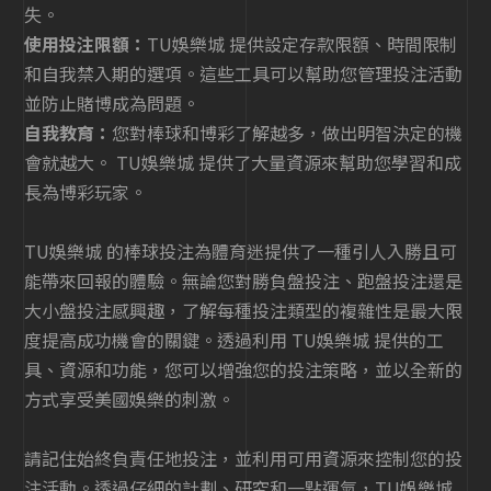
失。
使用投注限額：
TU娛樂城 提供設定存款限額、時間限制
和自我禁入期的選項。這些工具可以幫助您管理投注活動
並防止賭博成為問題。
自我教育：
您對棒球和博彩了解越多，做出明智決定的機
會就越大。 TU娛樂城 提供了大量資源來幫助您學習和成
長為博彩玩家。
TU娛樂城 的棒球投注為體育迷提供了一種引人入勝且可
能帶來回報的體驗。無論您對勝負盤投注、跑盤投注還是
大小盤投注感興趣，了解每種投注類型的複雜性是最大限
度提高成功機會的關鍵。透過利用 TU娛樂城 提供的工
具、資源和功能，您可以增強您的投注策略，並以全新的
方式享受美國娛樂的刺激。
請記住始終負責任地投注，並利用可用資源來控制您的投
注活動。透過仔細的計劃、研究和一點運氣，TU娛樂城