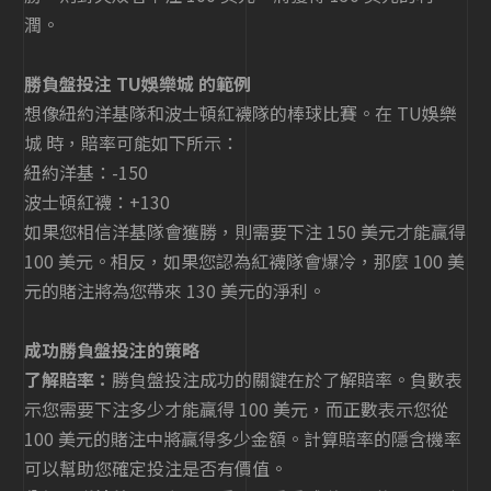
如何在 TU娛樂城 的低成本電子遊戲中最大限度地
潤。
TU娛樂城 贏得撲克錦標賽的最佳策略
享受樂趣
在 濕婆傳說試玩 TU娛樂城 投注並獲勝
勝負盤投注 TU娛樂城 的範例
TU娛樂城 賓果遊戲的社交面：如何享受並獲勝
TU娛樂城 投注初學者指南：提示和技巧
想像紐約洋基隊和波士頓紅襪隊的棒球比賽。在 TU娛樂
老虎機神話在 TU娛樂城 被揭穿：每個投注者都應
城 時，賠率可能如下所示：
TU娛樂城 探索精彩的彩券世界
該知道什麼
紐約洋基：-150
了解如何閱讀和解讀TU娛樂城不同類型的投注賠
專家見解：來自 TU娛樂城 頂尖花旗骰經銷商的提
波士頓紅襪：+130
率
示
如果您相信洋基隊會獲勝，則需要下注 150 美元才能贏得
100 美元。相反，如果您認為紅襪隊會爆冷，那麼 100 美
GR遊戲 中的前五名將在 TU娛樂城 進行比賽
電子競技 TU娛樂城 的未來：趨勢與創新
元的賭注將為您帶來 130 美元的淨利。
TU娛樂城 利基體育現場投注：機會與挑戰
雙骰子錦標賽：爭奪 TU娛樂城 的榮耀
如何在 TU娛樂城 點玩桌上遊戲時最大化您的賭場
成功勝負盤投注的策略
TU娛樂城 探索 GR 遊戲的驚險世界
獎金
了解賠率：
勝負盤投注成功的關鍵在於了解賠率。負數表
如何在 TU娛樂城 點玩加勒比梭哈撲克：規則和最
示您需要下注多少才能贏得 100 美元，而正數表示您從
投注加勒比海梭哈撲克：TU娛樂城 獲勝策略
佳實踐
100 美元的賭注中將贏得多少金額。計算賠率的隱含機率
探索 TU娛樂城 現場輪盤賭的刺激
TU娛樂城大六輪介紹：如何玩轉大六輪並贏得勝
可以幫助您確定投注是否有價值。
利