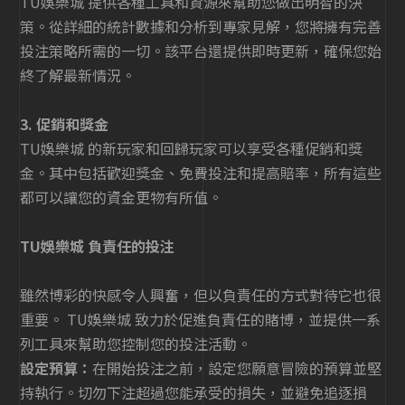
TU娛樂城 提供各種工具和資源來幫助您做出明智的決
策。從詳細的統計數據和分析到專家見解，您將擁有完善
投注策略所需的一切。該平台還提供即時更新，確保您始
終了解最新情況。
3. 促銷和獎金
TU娛樂城 的新玩家和回歸玩家可以享受各種促銷和獎
金。其中包括歡迎獎金、免費投注和提高賠率，所有這些
都可以讓您的資金更物有所值。
TU娛樂城 負責任的投注
雖然博彩的快感令人興奮，但以負責任的方式對待它也很
重要。 TU娛樂城 致力於促進負責任的賭博，並提供一系
列工具來幫助您控制您的投注活動。
設定預算：
在開始投注之前，設定您願意冒險的預算並堅
持執行。切勿下注超過您能承受的損失，並避免追逐損