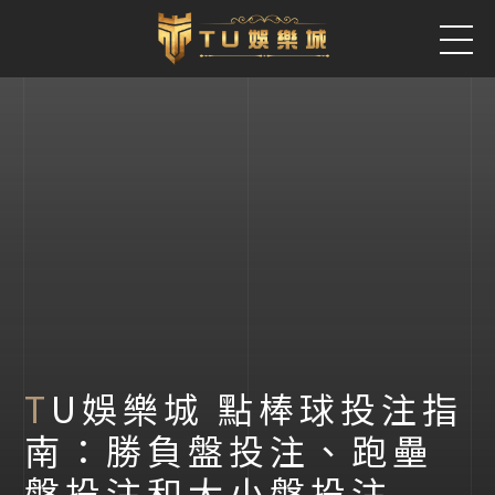
TU娛樂城 點棒球投注指
南：勝負盤投注、跑壘
盤投注和大小盤投注