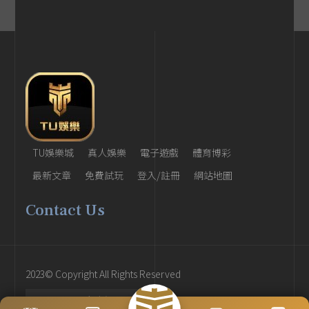
TU娛樂城
真人娛樂
電子遊戲
體育博彩
最新文章
免費試玩
登入/註冊
網站地圖
Contact Us
2023© Copyright All Rights Reserved
更多資訊