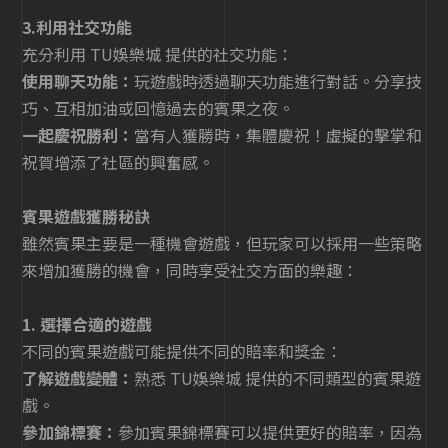
攻略 
3.利用社交功能
德州撲克新手教學6分鐘快速入門TU娛樂城！
充分利用 TU娛樂城 提供的社交功能：
百家樂心法：這4大策略助你穩賺不敗 | TU娛樂城
使用聊天功能：
玩遊戲時透過聊天功能進行對話。分享技
巧、互相加油或回憶過去的賓果之夜。
三星彩必中4個秘密大公開！TU娛樂城三星彩對彩
一起慶祝勝利：
當有人獲勝時，集體慶祝！虛擬的擊掌和
是什麼？
祝賀增添了社區的興奮感。
10個你玩百家樂輸錢的原因！避開這些錯誤讓你在
TU娛樂城贏更多！
賓果遊戲獲勝秘訣
雖然賓果主要是一種機會遊戲，但玩家可以採用一些策略
TU娛樂城539全車與539坐車的差異及選擇指南
來增加獲勝的機會，同時享受社交方面的樂趣：
1. 選擇合適的遊戲
不同的賓果遊戲可能提供不同的賠率和獎金：
了解遊戲變體：
熟悉 TU娛樂城 提供的不同類型的賓果遊
戲。
參加錦標賽：
參加賓果錦標賽可以提供更好的賠率，因為