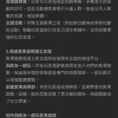
常規錦標賽：
玩家可以參加預定的錦標賽，爭奪更大的獎
心態很重要：TU娛樂城 社交－在遊戲中建立聯繫
勵和認可。這些活動通常會吸引大量人群，營造出令人興
奮的氛圍，增加樂趣。
高風險和高回報：探索 TU娛樂城 點的 VIP 百家樂
主題活動：
特殊主題賓果之夜（例如節日慶典或季節性慶
賭桌
祝活動）鼓勵玩家盛裝打扮並沉浸在樂趣中，從而培養更
新 TU娛樂城 二十一點玩家所犯的常見錯誤以及如
強的社區意識。
何避免這些錯誤
骰寶簡介：從 TU娛樂城 開始了解遊戲機制
3.透過賓果遊戲建立友誼
賓果遊戲是建立新友誼和加強現有友誼的絕佳平台：
21點規則全攻略：5個讓你秒懂21點怎麼玩的秘
與朋友一起玩：
許多玩家喜歡邀請朋友加入他們的賓果遊
訣！ | TU娛樂城
戲。無論是休閒的夜晚還是專門的遊戲環節，一起玩都可
TU娛樂城百家樂遊戲入門必學5招
以增強整體體驗。
8個百家樂破解重要觀察，幫你有效了解百家樂穩
創建賓果俱樂部：
有些玩家組成俱樂部，定期聚會玩賓果
贏打法！ | TU娛樂城
遊戲。這種一致的互動促進了更深層的關係，將遊戲變成
了社交聚會。
運彩線上投注的5個祕訣大公開，精準掌握運彩下
注的成功訣竅 | TU娛樂城
如何與朋友一起玩賓果遊戲