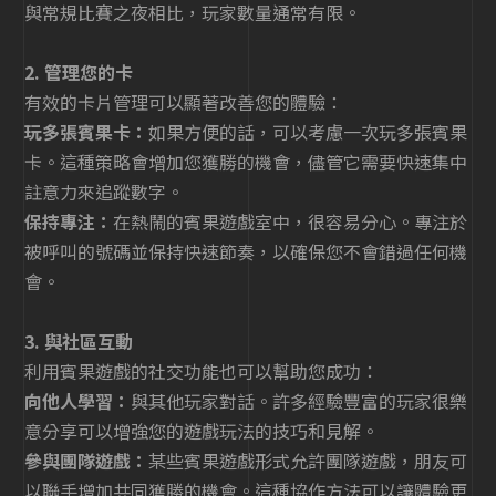
與常規比賽之夜相比，玩家數量通常有限。
2. 管理您的卡
有效的卡片管理可以顯著改善您的體驗：
玩多張賓果卡：
如果方便的話，可以考慮一次玩多張賓果
卡。這種策略會增加您獲勝的機會，儘管它需要快速集中
註意力來追蹤數字。
保持專注：
在熱鬧的賓果遊戲室中，很容易分心。專注於
被呼叫的號碼並保持快速節奏，以確保您不會錯過任何機
會。
3. 與社區互動
利用賓果遊戲的社交功能也可以幫助您成功：
向他人學習：
與其他玩家對話。許多經驗豐富的玩家很樂
意分享可以增強您的遊戲玩法的技巧和見解。
參與團隊遊戲：
某些賓果遊戲形式允許團隊遊戲，朋友可
以聯手增加共同獲勝的機會。這種協作方法可以讓體驗更