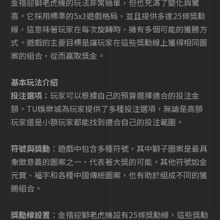
金禧迎獅老虎機的玩法非常簡單，但也充滿了變化與驚
TU娛樂城 贏得撲克錦標賽的最佳策略
享受樂趣
喜。它採用標準的5x3遊戲格局，並且提供多達25條獎勳
在 濕婆傳說試玩 TU娛樂城 投注並獲勝
線，這意味著玩家在每次旋轉時，擁有多個可能的獲勝方
TU娛樂城 賓果遊戲的社交面：如何享受並獲勝
TU娛樂城 投注初學者指南：提示和技巧
式。遊戲的主要目標是讓玩家在這些獎勳線上獲得相同圖
老虎機神話在 TU娛樂城 被揭穿：每個投注者都應
案的組合，從而贏取獎金。
TU娛樂城 探索精彩的彩券世界
該知道什麼
了解如何閱讀和解讀TU娛樂城不同類型的投注賠
專家見解：來自 TU娛樂城 頂尖花旗骰經銷商的提
基本玩法介紹
率
示
投注選項：
玩家可以根據自己的預算選擇適合的投注金
額。TU娛樂城為玩家提供了多種投注選項，無論是高額
GR遊戲 中的前五名將在 TU娛樂城 進行比賽
電子競技 TU娛樂城 的未來：趨勢與創新
玩家還是小額玩家都能找到適合自己的投注範圍。
TU娛樂城 利基體育現場投注：機會與挑戰
雙骰子錦標賽：爭奪 TU娛樂城 的榮耀
如何在 TU娛樂城 點玩桌上遊戲時最大化您的賭場
符號與獎勳
：遊戲中包含多種符號，其中獅子圖案是最具
TU娛樂城 探索 GR 遊戲的驚險世界
獎金
象徵意義的圖案之一，代表著大獎的可能。其他符號如金
如何在 TU娛樂城 點玩加勒比梭哈撲克：規則和最
元寶、福字和各種中國傳統圖案，也有助於組成不同的獲
投注加勒比海梭哈撲克：TU娛樂城 獲勝策略
佳實踐
勝組合。
探索 TU娛樂城 現場輪盤賭的刺激
TU娛樂城大六輪介紹：如何玩轉大六輪並贏得勝
利
如何在 TU娛樂城 玩三張牌撲克：詳細指南
獎勳線設置
：金禧迎獅老虎機設有25條獎勳線，這些獎勳