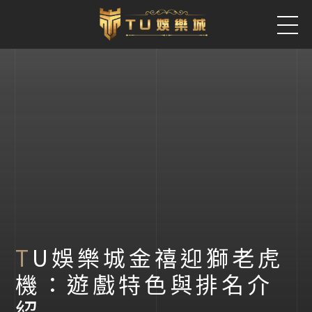
TU娛樂城金禧迎獅老虎
機：遊戲特色與排名介
紹