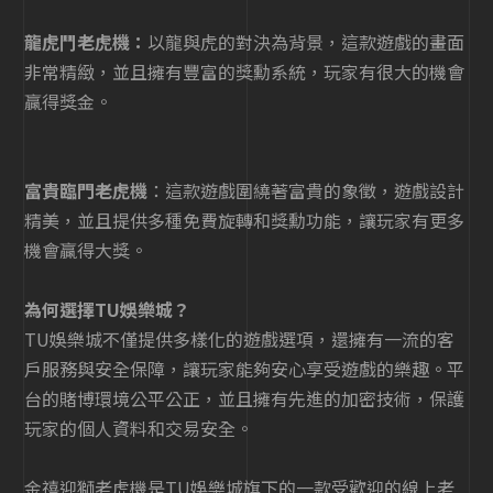
3分鐘掌握排七遊戲TU娛樂城：規則、技巧與玩法
龍虎鬥老虎機：
以龍與虎的對決為背景，這款遊戲的畫面
攻略 
非常精緻，並且擁有豐富的獎勳系統，玩家有很大的機會
德州撲克新手教學6分鐘快速入門TU娛樂城！
贏得獎金。
百家樂心法：這4大策略助你穩賺不敗 | TU娛樂城
三星彩必中4個秘密大公開！TU娛樂城三星彩對彩
富貴臨門老虎機
：這款遊戲圍繞著富貴的象徵，遊戲設計
是什麼？
精美，並且提供多種免費旋轉和獎勳功能，讓玩家有更多
10個你玩百家樂輸錢的原因！避開這些錯誤讓你在
機會贏得大獎。
TU娛樂城贏更多！
為何選擇TU娛樂城？
TU娛樂城539全車與539坐車的差異及選擇指南
TU娛樂城不僅提供多樣化的遊戲選項，還擁有一流的客
戶服務與安全保障，讓玩家能夠安心享受遊戲的樂趣。平
台的賭博環境公平公正，並且擁有先進的加密技術，保護
玩家的個人資料和交易安全。
金禧迎獅老虎機是TU娛樂城旗下的一款受歡迎的線上老