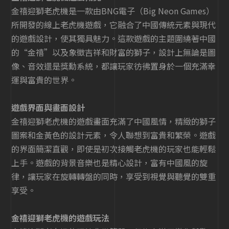
TU娛樂城金禧迎獅老虎機：遊戲特色與排名介紹
投注額為 TU娛樂城 的熱門運動賽事
子老虎機
金禧迎獅老虎機是一款由BNG電子（Big Neon Games）
TU娛樂城 奧馬哈的規則、玩法和策略
TU娛樂城 | WBC經典賽：張育成的成就與卓越表
如何在 TU娛樂城 使用促銷和獎金進行體育博彩
所開發的線上老虎機遊戲，它融合了中國傳統元素與現代
ATG電子「戰神賽特」老虎機爆分51000倍，返還
探索 TU娛樂城 虛擬運動：模擬刺激與投注機會
現回顧
的遊戲設計，使其獨具魅力。這款遊戲的主題圍繞著中國
率95%免費試玩!
TU娛樂城 現場體育博彩的興起：全面概述
的“金禧”以及象徵吉祥和財富的獅子，設計上無論是圖
TU娛樂城PM棋牌系統介紹：探索獨特遊戲特色
PM捕魚機遊戲：PM收購OB捕魚機再創新高度
像、音效還是獎勳系統，都讓玩家彷彿置身於一個充滿幸
探索 TU娛樂城 的 濕婆傳說試玩 遊戲
TU娛樂城：如何玩威力彩？提升中獎機率的完整
娛樂城SSL加密技術是什麼？保障TU娛樂城會員安
運與富貴的世界。
攻略
TU娛樂城 客戶服務：全面概述
心玩的關鍵！
TU娛樂城今彩539破解攻略：10大必勝技巧助你獲
遊戲界面與畫面設計
TU娛樂城 點的二十一點：終極指南
2024年老虎機排名推薦，這五款遊戲若未嘗試過可
利
金禧迎獅老虎機的遊戲畫面充滿了中國風情，精緻的獅子
惜了！｜TU娛樂城
探索數位捲軸：TU娛樂城 的電子遊戲
圖案和金黃色的設計元素，令人聯想到富貴和繁榮。遊戲
TU娛樂城了解賭博網站合法性與線上賭博App的優
在 TU娛樂城 享受老虎機的最佳線上投注體驗
TU娛樂城 累積獎金的刺激：巨大勝利的世界等著
的界面簡潔直觀，即使是初次接觸老虎機的玩家也能輕鬆
勢與風險
您
上手。遊戲的背景音樂也是精心設計，富有中國風的旋
ZG 電子插件和負責任的遊戲：它們如何幫助控制 
TU娛樂城北京賽車PK10：高賠率與四大投注技巧
律，讓玩家在旋轉轉盤的同時，享受到視覺與聽覺的雙重
TU娛樂城 的賭注
如何以 TU娛樂城 投注現場娛樂賽事
享受。
高品質圖形和聲音在 TU娛樂城 老虎機遊戲中的作
探索 TU娛樂城 最受歡迎的賭場遊戲
用
二十一點：TU娛樂城 點的經典賭場遊戲
金禧迎獅老虎機的遊戲玩法
如何在 TU娛樂城 的低成本電子遊戲中最大限度地