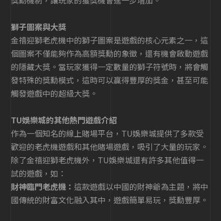
獎勳機制，讓玩家的獲獎機會進一步增加。
注的成功訣竅 | TU娛樂城
娛樂城評價分析6要素，教你掌握TU娛樂城優惠和
獅子圖案與大獎
排名真相
金禧迎獅老虎機中的獅子圖案是遊戲的核心元素之一，這
個圖案不僅能夠作為高額獎勳的象徵，還有機會啟動遊戲
聚寶財神老虎機攻略TU娛樂城：超高爆分76800
的隱藏大獎。當玩家獲得一定數量的獅子符號時，將會觸
倍，挑戰高倍數連消！
發特殊的獎勳模式，這時可以贏得豐厚的獎金，甚至可能
TU娛樂城安息之城爆分攻略：新手到高手的成長
觸發遊戲中的超級大獎。
之路
TU娛樂城認識五大熱門樂透種類，探索發財機
TU娛樂城的其他熱門遊戲介紹
會！
作為一個知名的線上賭場平台，TU娛樂城提供了多款受
歡迎的老虎機遊戲和其他賭場遊戲，吸引了大量的玩家。
撲克牌接龍新手攻略！TU娛樂城完整手把手教
除了金禧迎獅老虎機外，TU娛樂城還有許多其他值得一
學，助你輕鬆上手
試的遊戲，如：
TU娛樂城15款撲克牌遊戲種類讓你樂此不疲 
財神臨門老虎機：
這款遊戲以中國的財神爺為主題，將中
揭開百家樂的獲勝秘訣TU娛樂城！四大穩贏打法
國傳統的財富文化融入其中，遊戲簡單易玩，獎勳豐厚。
助你穩賺不賠 