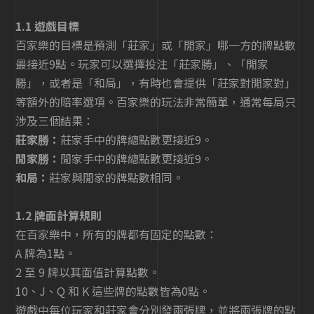
現回顧
率95%免費試玩!
TU娛樂城 現場體育博彩的興起：全面概述
1.1 遊戲目標
TU娛樂城PM棋牌系統介紹：探索獨特遊戲特色
PM捕魚機遊戲：PM收購OB捕魚機再創新高度
百家樂的目標是預測「莊家」或「閒家」哪一方的牌點數
探索 TU娛樂城 的 濕婆傳說試玩 遊戲
TU娛樂城：如何玩威力彩？提升中獎機率的完整
娛樂城SSL加密技術是什麼？保障TU娛樂城會員安
最接近9點。玩家可以選擇投注「莊家勝」、「閒家
攻略
TU娛樂城 客戶服務：全面概述
心玩的關鍵！
勝」，或者是「和局」，有時也會提供「莊家對閒家對」
TU娛樂城今彩539破解攻略：10大必勝技巧助你獲
等額外的賠率選項。百家樂的玩法非常簡單，通常每局只
TU娛樂城 點的二十一點：終極指南
2024年老虎機排名推薦，這五款遊戲若未嘗試過可
利
涉及三個結果：
惜了！｜TU娛樂城
探索數位捲軸：TU娛樂城 的電子遊戲
莊家勝：
莊家手中的牌總點數更接近9。
TU娛樂城了解賭博網站合法性與線上賭博App的優
在 TU娛樂城 享受老虎機的最佳線上投注體驗
TU娛樂城 累積獎金的刺激：巨大勝利的世界等著
閒家勝：
閒家手中的牌總點數更接近9。
勢與風險
您
和局：
莊家與閒家的牌點數相同。
ZG 電子插件和負責任的遊戲：它們如何幫助控制 
TU娛樂城北京賽車PK10：高賠率與四大投注技巧
TU娛樂城 的賭注
如何以 TU娛樂城 投注現場娛樂賽事
1.2 牌面計算規則
高品質圖形和聲音在 TU娛樂城 老虎機遊戲中的作
探索 TU娛樂城 最受歡迎的賭場遊戲
在百家樂中，所有的牌都有固定的點數：
用
二十一點：TU娛樂城 點的經典賭場遊戲
A 牌為1點。
如何在 TU娛樂城 的低成本電子遊戲中最大限度地
2 至 9 牌以其面值計算點數。
TU娛樂城 贏得撲克錦標賽的最佳策略
享受樂趣
10、J、Q 和 K 這些牌的點數皆為0點。
在 濕婆傳說試玩 TU娛樂城 投注並獲勝
遊戲中每位玩家和莊家會分別發兩張牌，並將兩張牌的點
TU娛樂城 賓果遊戲的社交面：如何享受並獲勝