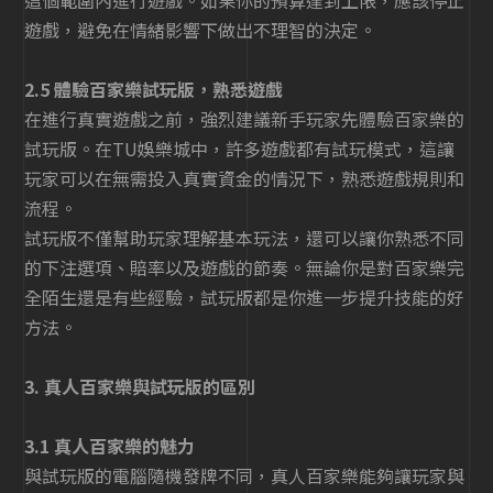
這個範圍內進行遊戲。如果你的預算達到上限，應該停止
德州撲克新手教學6分鐘快速入門TU娛樂城！
遊戲，避免在情緒影響下做出不理智的決定。
百家樂心法：這4大策略助你穩賺不敗 | TU娛樂城
2.5 體驗百家樂試玩版，熟悉遊戲
三星彩必中4個秘密大公開！TU娛樂城三星彩對彩
在進行真實遊戲之前，強烈建議新手玩家先體驗百家樂的
是什麼？
試玩版。在TU娛樂城中，許多遊戲都有試玩模式，這讓
10個你玩百家樂輸錢的原因！避開這些錯誤讓你在
玩家可以在無需投入真實資金的情況下，熟悉遊戲規則和
TU娛樂城贏更多！
流程。
試玩版不僅幫助玩家理解基本玩法，還可以讓你熟悉不同
TU娛樂城539全車與539坐車的差異及選擇指南
的下注選項、賠率以及遊戲的節奏。無論你是對百家樂完
全陌生還是有些經驗，試玩版都是你進一步提升技能的好
方法。
3. 真人百家樂與試玩版的區別
3.1 真人百家樂的魅力
與試玩版的電腦隨機發牌不同，真人百家樂能夠讓玩家與