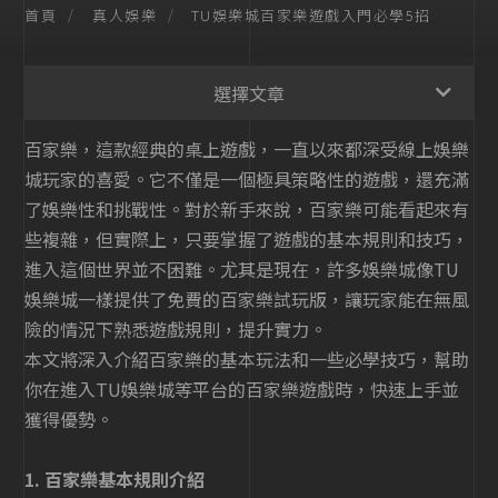
TU娛樂城百家樂遊戲入門必學5招
首頁
⁠真人娛樂
全部文章
選擇文章
TU娛樂城：PM真人美人陪您玩德撲！想挑戰德州
撲克嗎？
⁠真人娛樂
百家樂，這款經典的桌上遊戲，一直以來都深受線上娛樂
TU娛樂城電子遊戲：濕婆傳說、幸運大翻倍、大
揭密百家樂專家的5大賺錢秘訣！揭示老手玩家如
城玩家的喜愛。它不僅是一個極具策略性的遊戲，還充滿
三元，賠率最高50萬倍!
電子遊戲
何在百家樂中取得勝利！｜TU娛樂城
了娛樂性和挑戰性。對於新手來說，百家樂可能看起來有
TU娛樂城直播功能提升您的投注體驗
TU娛樂城GB電子老虎機｜濕婆傳說、幸運大翻
些複雜，但實際上，只要掌握了遊戲的基本規則和技巧，
金河娛樂城：優質的線上遊戲體驗
⁠體育博彩
TU娛樂城 點棒球投注指南：勝負盤投注、跑壘盤
倍、大三元，賠率最高50萬倍?!
一路發紅包週週送
進入這個世界並不困難。尤其是現在，許多娛樂城像TU
投注和大小盤投注
TU娛樂城：全方位娛樂的領航者
娛樂城一樣提供了免費的百家樂試玩版，讓玩家能在無風
媽祖老虎機電子遊戲內容介紹- BWIN老虎機
最新文章
TU娛樂城探索的《法老王》：古埃及冒險與高額
TU娛樂城 體育博彩入門指南
險的情況下熟悉遊戲規則，提升實力。
在 TU娛樂城 發現三張牌撲克
RSG電子老虎機《金雞報喜》36900倍局局有喜賺
獎金的終極體驗
TU娛樂城
本文將深入介紹百家樂的基本玩法和一些必學技巧，幫助
在 TU娛樂城 體育博彩中最大化您的獎金的最佳策
桌上遊戲錦標賽：TU娛樂城 獎勵最大化
翻天，信金雞，有奇蹟!
你在進入TU娛樂城等平台的百家樂遊戲時，快速上手並
TU娛樂城：全面解析鑫寶彩票彩球系統及WIN539
略
TU娛樂城 每日及每週促銷活動綜合使用指南
侏羅紀寶藏老虎機電子遊戲內容介紹｜RSG皇家電
獲得優勢。
TU娛樂城金禧迎獅老虎機：遊戲特色與排名介紹
投注額為 TU娛樂城 的熱門運動賽事
子老虎機
TU娛樂城 奧馬哈的規則、玩法和策略
TU娛樂城 | WBC經典賽：張育成的成就與卓越表
如何在 TU娛樂城 使用促銷和獎金進行體育博彩
1. 百家樂基本規則介紹
ATG電子「戰神賽特」老虎機爆分51000倍，返還
探索 TU娛樂城 虛擬運動：模擬刺激與投注機會