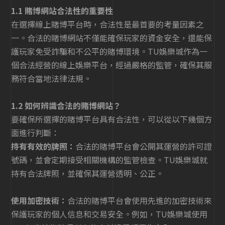
TU娛樂城金禧迎獅老虎機：遊戲特色與排名介紹
投注額為 TU娛樂城 的熱門運動賽事
子老虎機
1.1 賭博網站合法性的重要性
TU娛樂城 奧馬哈的規則、玩法和策略
TU娛樂城 | WBC經典賽：張育成的成就與卓越表
如何在 TU娛樂城 使用促銷和獎金進行體育博彩
在選擇線上賭博平台時，合法性是最首要的考量因素之
ATG電子「戰神賽特」老虎機爆分51000倍，返還
探索 TU娛樂城 虛擬運動：模擬刺激與投注機會
現回顧
一。合法的賭博網站不僅能確保玩家的資金安全，還能保
率95%免費試玩!
TU娛樂城 現場體育博彩的興起：全面概述
護玩家免受詐騙和不公平的賭博環境。TU娛樂城作為一
TU娛樂城PM棋牌系統介紹：探索獨特遊戲特色
PM捕魚機遊戲：PM收購OB捕魚機再創新高度
個合法經營的線上娛樂平台，經過嚴格的監管，確保其服
探索 TU娛樂城 的 濕婆傳說試玩 遊戲
TU娛樂城：如何玩威力彩？提升中獎機率的完整
娛樂城SSL加密技術是什麼？保障TU娛樂城會員安
務符合當地法律法規。
攻略
TU娛樂城 客戶服務：全面概述
心玩的關鍵！
TU娛樂城今彩539破解攻略：10大必勝技巧助你獲
1.2 如何辨識合法的賭博網站？
TU娛樂城 點的二十一點：終極指南
2024年老虎機排名推薦，這五款遊戲若未嘗試過可
利
要確保所選擇的賭博平台具有合法性，可以從以下幾個方
惜了！｜TU娛樂城
探索數位捲軸：TU娛樂城 的電子遊戲
面進行判斷：
TU娛樂城了解賭博網站合法性與線上賭博App的優
在 TU娛樂城 享受老虎機的最佳線上投注體驗
TU娛樂城 累積獎金的刺激：巨大勝利的世界等著
持有有效的牌照：
合法的賭博平台會公開其運營的許可證
勢與風險
您
號碼，並會定期接受相關機構的監管檢查。TU娛樂城就
ZG 電子插件和負責任的遊戲：它們如何幫助控制 
TU娛樂城北京賽車PK10：高賠率與四大投注技巧
持有合法牌照，並確保其運營透明、公正。
TU娛樂城 的賭注
如何以 TU娛樂城 投注現場娛樂賽事
高品質圖形和聲音在 TU娛樂城 老虎機遊戲中的作
探索 TU娛樂城 最受歡迎的賭場遊戲
使用加密技術：
合法的賭博平台會使用先進的加密技術來
用
二十一點：TU娛樂城 點的經典賭場遊戲
保護玩家的個人信息和交易安全。例如，TU娛樂城使用
如何在 TU娛樂城 的低成本電子遊戲中最大限度地