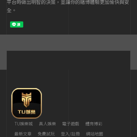
平台時做出明智的決策，並讓你的賭博體驗更加愉快與安
全。
TU娛樂城
真人娛樂
電子遊戲
體育博彩
最新文章
免費試玩
登入/註冊
網站地圖