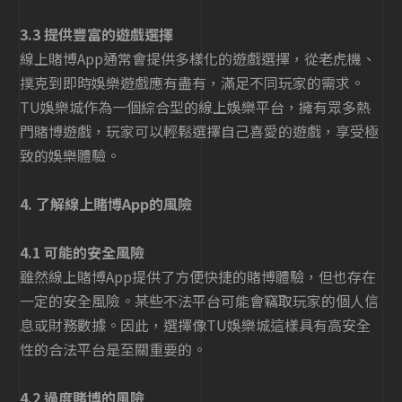
3分鐘掌握排七遊戲TU娛樂城：規則、技巧與玩法
3.3 提供豐富的遊戲選擇
攻略 
線上賭博App通常會提供多樣化的遊戲選擇，從老虎機、
德州撲克新手教學6分鐘快速入門TU娛樂城！
撲克到即時娛樂遊戲應有盡有，滿足不同玩家的需求。
百家樂心法：這4大策略助你穩賺不敗 | TU娛樂城
TU娛樂城作為一個綜合型的線上娛樂平台，擁有眾多熱
門賭博遊戲，玩家可以輕鬆選擇自己喜愛的遊戲，享受極
三星彩必中4個秘密大公開！TU娛樂城三星彩對彩
致的娛樂體驗。
是什麼？
10個你玩百家樂輸錢的原因！避開這些錯誤讓你在
4. 了解線上賭博App的風險
TU娛樂城贏更多！
4.1 可能的安全風險
TU娛樂城539全車與539坐車的差異及選擇指南
雖然線上賭博App提供了方便快捷的賭博體驗，但也存在
一定的安全風險。某些不法平台可能會竊取玩家的個人信
息或財務數據。因此，選擇像TU娛樂城這樣具有高安全
性的合法平台是至關重要的。
4.2 過度賭博的風險