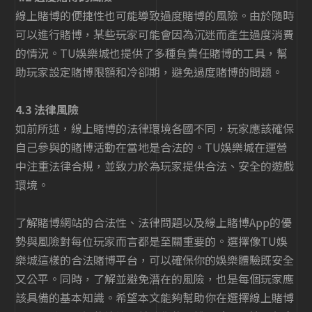
線上賭博的便捷性也可能導致過度賭博的風險。由於隨時
可以進行賭博，某些玩家可能會因為沉迷而產生過度消費
的情況。TU娛樂城也提供了多種負責任賭博的工具，幫
助玩家設定賭博限額和冷卻期，避免過度賭博的問題。
4.3 法律風險
如前所述，線上賭博的法律環境各國不同，玩家應該確保
自己參與的賭博活動在當地是合法的。TU娛樂城在運營
中注重法律合規，並致力於為玩家提供合法、安全的遊戲
環境。
了解賭博網站的合法性、法律問題以及線上賭博App的優
勢與風險對每位玩家而言都是至關重要的。選擇像TU娛
樂城這樣的合法賭博平台，可以確保你的娛樂體驗既安全
又公平。同時，了解並避免潛在的風險，也是每個玩家應
該具備的基本知識。希望本文能夠幫助你在選擇線上賭博