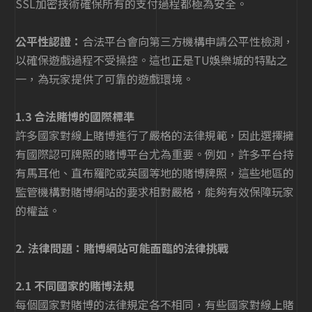
SSL加密技術確保所有的支付過程都極為安全。
TU娛樂城 贏得撲克錦標賽的最佳策略
享受樂趣
在 濕婆傳說試玩 TU娛樂城 投注並獲勝
公平性認證：
合法平台會向第三方機構申請公平性檢測，
TU娛樂城 賓果遊戲的社交面：如何享受並獲勝
TU娛樂城 投注初學者指南：提示和技巧
以確保遊戲過程不受操控。這也正是TU娛樂城的特點之
老虎機神話在 TU娛樂城 被揭穿：每個投注者都應
一，為玩家提供了可靠的遊戲環境。
TU娛樂城 探索精彩的彩券世界
該知道什麼
了解如何閱讀和解讀TU娛樂城不同類型的投注賠
專家見解：來自 TU娛樂城 頂尖花旗骰經銷商的提
1.3 合法賭博的國際標準
率
示
許多國家對線上賭博進行了嚴格的法律規範，因此選擇擁
有國際認可牌照的賭博平台尤為重要。例如，許多平台持
GR遊戲 中的前五名將在 TU娛樂城 進行比賽
電子競技 TU娛樂城 的未來：趨勢與創新
有馬耳他、直布羅陀或英國等地的賭博牌照，這些地區的
TU娛樂城 利基體育現場投注：機會與挑戰
雙骰子錦標賽：爭奪 TU娛樂城 的榮耀
監管機構對賭博網站的要求相對嚴格，能夠有效保障玩家
如何在 TU娛樂城 點玩桌上遊戲時最大化您的賭場
的權益。
TU娛樂城 探索 GR 遊戲的驚險世界
獎金
如何在 TU娛樂城 點玩加勒比梭哈撲克：規則和最
2. 法律問題：賭博網站可能面臨的法律挑戰
投注加勒比海梭哈撲克：TU娛樂城 獲勝策略
佳實踐
探索 TU娛樂城 現場輪盤賭的刺激
TU娛樂城大六輪介紹：如何玩轉大六輪並贏得勝
2.1 不同國家的賭博法規
利
如何在 TU娛樂城 玩三張牌撲克：詳細指南
每個國家對賭博的法律規定各不相同，有些國家對線上賭