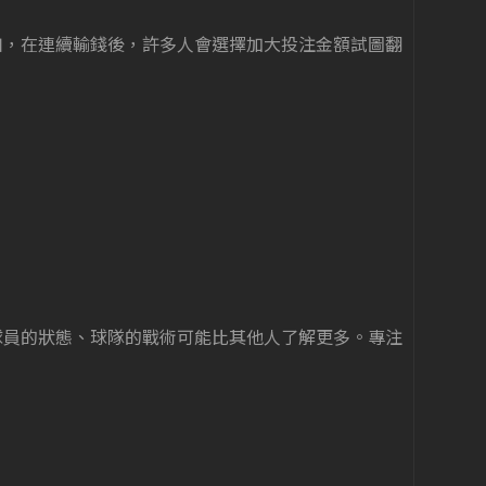
獲利
如，在連續輸錢後，許多人會選擇加大投注金額試圖翻
TU娛樂城了解賭
博網站合法性與
線上賭博App的優
勢與風險
TU娛樂城北京賽
車PK10：高賠率
與四大投注技巧
球員的狀態、球隊的戰術可能比其他人了解更多。專注