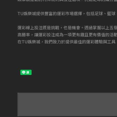
TU娛樂城提供豐富的運彩市場選擇，包括足球、籃球
運彩線上投注既是挑戰，也是機會。透過掌握以上五
高勝率，讓運彩投注成為一項更有趣且更有價值的活
在TU娛樂城，我們致力於提供最佳的運彩體驗與工具