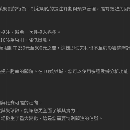
樂城
率最高50萬倍?!
彩入門指南
慎規劃的行為。制定明確的投注計劃與預算管理，能有效避免因
金河娛樂城：優
媽祖老虎機電子
在 TU娛樂城 體
質的線上遊戲體
遊戲內容介紹- 
育博彩中最大化
驗
BWIN老虎機
您的獎金的最佳
次投注，避免一次性投入過多。
TU娛樂城：全方
RSG電子老虎機
策略
-10%為原則，降低風險。
位娛樂的領航者
《金雞報喜》
額限制在250元至500元之間，這樣即使失利也不至於影響整體
投注額為 TU娛樂
36900倍局局有喜
在 TU娛樂城 發
城 的熱門運動賽
賺翻天，信金
現三張牌撲克
事
雞，有奇蹟!
是提升勝率的關鍵。在TU娛樂城，您可以使用多種數據分析功能
桌上遊戲錦標
如何在 TU娛樂城 
侏羅紀寶藏老虎
賽：TU娛樂城 獎
使用促銷和獎金
機電子遊戲內容
勵最大化
進行體育博彩
介紹｜RSG皇家
向與比賽可能的走向。
TU娛樂城 每日及
電子老虎機
數與失球數，能讓您更全面了解其實力。
每週促銷活動綜
ATG電子「戰神
市場發生了重大變化，這是您需要特別關注的信號。
合使用指南
賽特」老虎機爆
TU娛樂城 奧馬哈