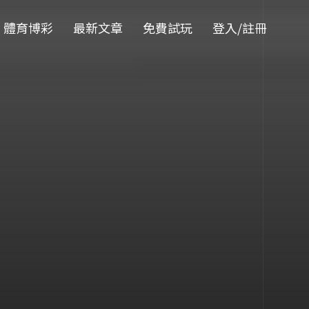
體育博彩
最新文章
免費試玩
登入/註冊