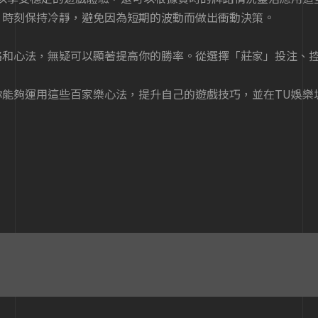
老虎機神話在 TU
，時刻保持冷靜，避免因為短期的波動而做出衝動決策。
場遊戲
娛樂城 被揭穿：
TU娛樂城 贏得撲
每個投注者都應
略和心法，無疑可以顯著提高你的勝率。從選擇「莊家」投注、
克錦標賽的最佳
該知道什麼
策略
能夠運用這些百家樂心法，提升自己的遊戲技巧，並在TU娛樂
專家見解：來自 
在 濕婆傳說試玩 
TU娛樂城 頂尖花
TU娛樂城 投注並
旗骰經銷商的提
獲勝
示
TU娛樂城 投注初
電子競技 TU娛樂
學者指南：提示
城 的未來：趨勢
和技巧
與創新
TU娛樂城 探索精
雙骰子錦標賽：
彩的彩券世界
爭奪 TU娛樂城 
了解如何閱讀和
的榮耀
解讀TU娛樂城不
TU娛樂城 探索 