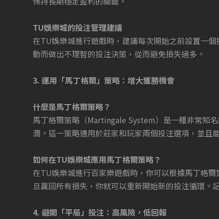
保持長期穩定盈利的關鍵。
TU娛樂城的投注管理建議
在TU娛樂城進行遊戲時，建議每次開始之前設置一
動而做出不理智的投注決策，從而避免損失過多。
3. 運用「馬丁格爾」策略：增大獲勝機會
什麼是馬丁格爾策略？
馬丁格爾策略（Martingale System）是
潤。這一策略適用於莊家和玩家兩個投注選項，並且
如何在TU娛樂城應用馬丁格爾策略？
在TU娛樂城進行百家樂遊戲時，你可以根據馬丁格爾
旦贏回所有損失，你就可以重新開始新的投注循環。
4. 避開「平局」投注：高風險，低回報