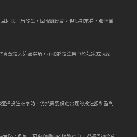
，且即使平局發生，回報雖然高，但長期來看，賠率並
將資金投入這類選項，不如將投注集中於莊家或玩家，
你選擇投注莊家時，仍然需要設定合理的投注額和盈利
些策略。例如，觀察遊戲中的牌路走向，選擇最適合的