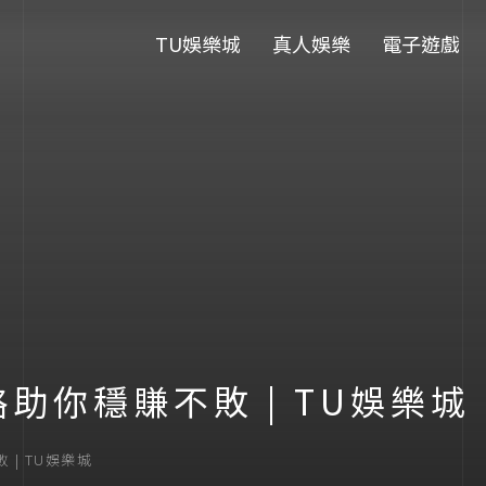
TU娛樂城
真人娛樂
電子遊戲
助你穩賺不敗 | TU娛樂城
| TU娛樂城