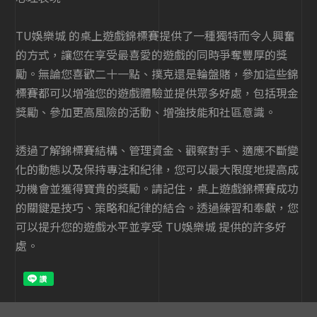
TU娛樂城 的桌上遊戲錦標賽提供了一種獨特而令人興奮
的方式，讓您在享受最喜愛的遊戲的同時爭奪豐厚的獎
勵。無論您喜歡二十一點、撲克還是輪盤賭，參加這些錦
標賽都可以增強您的遊戲體驗並提供眾多好處，包括現金
獎勵、參加更高風險的活動、增強技能和社區意識。
透過了解錦標賽結構、管理資金、觀察對手、適應不斷變
化的動態以及保持專注和紀律，您可以最大限度地提高成
功機會並獲得寶貴的獎勵。請記住，桌上遊戲錦標賽成功
的關鍵是技巧、策略和紀律的結合。透過練習和奉獻，您
可以提升您的遊戲水平並享受 TU娛樂城 提供的許多好
處。