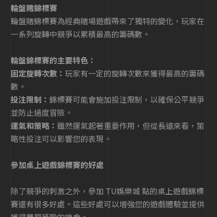
娛樂城評價分析6要素，教你掌握TU娛樂城優惠和
輪盤賭錦標賽
排名真相
輪盤賭錦標賽為經典賭場遊戲帶來了獨特的變化，玩家在
一系列旋轉中競爭以累積最高的籌碼數。
聚寶財神老虎機攻略TU娛樂城：超高爆分76800
倍，挑戰高倍數連消！
輪盤錦標賽的主要特色：
TU娛樂城安息之城爆分攻略：新手到高手的成長
固定旋轉次數：
玩家有一定的旋轉次數來獲得最高的籌碼
之路
數。
TU娛樂城認識五大熱門樂透種類，探索發財機
投注限制：
錦標賽可能會施加投注限制，以確保公平競爭
會！
並防止過度冒險。
運氣和策略：
雖然運氣起著重要作用，但從長遠來看，策
撲克牌接龍新手攻略！TU娛樂城完整手把手教
略性投注可以影響您的表現。
學，助你輕鬆上手
TU娛樂城15款撲克牌遊戲種類讓你樂此不疲 
參加桌上遊戲錦標賽的好處
揭開百家樂的獲勝秘訣TU娛樂城！四大穩贏打法
助你穩賺不賠 
除了競爭的刺激之外，參加 TU娛樂城 點的桌上遊戲錦標
賽還有很多好處。這些好處可以增強您的遊戲體驗並提供
3分鐘掌握排七遊戲TU娛樂城：規則、技巧與玩法