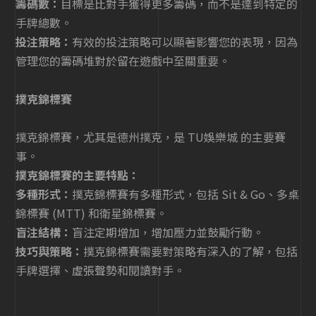
籌碼數：
目標是比對手獲得更多籌碼，而不是達到特定的
心態很重要：TU娛樂城 社交－在遊戲中建立聯繫
手牌總數。
投注策略：
有效的投注策略可以顯著影響您的表現，因為
高風險和高回報：探索 TU娛樂城 點的 VIP 百家樂
管理您的籌碼堆對於留在遊戲中至關重要。
賭桌
新 TU娛樂城 二十一點玩家所犯的常見錯誤以及如
撲克錦標賽
何避免這些錯誤
骰寶簡介：從 TU娛樂城 開始了解遊戲機制
撲克錦標賽，尤其是德州撲克，是 TU娛樂城 的主要賽
事。
21點規則全攻略：5個讓你秒懂21點怎麼玩的秘
撲克錦標賽的主要特點：
訣！ | TU娛樂城
多種形式：
撲克錦標賽有多種形式，包括 Sit & Go、多桌
TU娛樂城百家樂遊戲入門必學5招
錦標賽 (MTT) 和衛星錦標賽。
8個百家樂破解重要觀察，幫你有效了解百家樂穩
盲注結構：
盲注定期增加，增加壓力並鼓勵行動。
贏打法！ | TU娛樂城
技巧與策略：
撲克錦標賽需要對策略有深入的了解，包括
手牌選擇、虛張聲勢和閱讀對手。
運彩線上投注的5個祕訣大公開，精準掌握運彩下
注的成功訣竅 | TU娛樂城