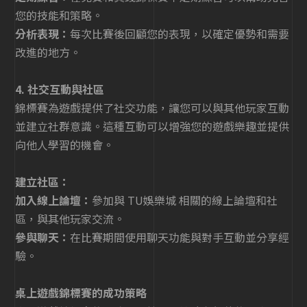
您的技能和策略。
分析表現：
每次比賽後回顧您的表現，以確定優勢和需要
改進的地方。
4. 社交互動與社區
錦標賽為遊戲提供了社交功能，讓您可以與其他玩家互動
並建立社群意識。這種互動可以增強您的遊戲樂趣並提供
向他人學習的機會。
建立社區：
加入線上論壇：
參加與 TU娛樂城 相關的線上論壇和社
區，與其他玩家交流。
參與聊天：
在比賽期間使用聊天功能與對手互動並分享經
驗。
桌上遊戲錦標賽的成功策略