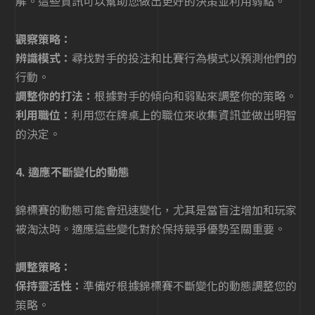
解。這些資訊可以幫助您做出更好的決策並利用弱點。
觀察策略：
辨識模式：
尋找對手的投注和比賽行為模式以預測他們的
行動。
調整你的打法：
根據對手的傾向和弱點來調整你的策略。
利用職位：
利用您在牌桌上的職位來收集資訊並做出明智
的決定。
4. 適應不斷變化的動態
錦標賽的動態可能會迅速變化，尤其是當盲注增加和玩家
被淘汰時。適應這些變化對於保持競爭優勢至關重要。
調整策略：
保持靈活性：
準備好根據錦標賽不斷變化的動態調整您的
策略。