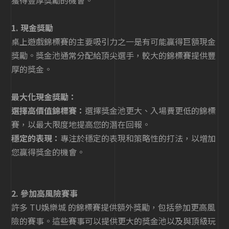
獲得豐厚獎勵的機會。
攻略 
德州撲克新手教學6分鐘快速入門TU娛樂城！
1. 現金獎勵
百家樂心法：這4大策略助你穩賺不敗 | TU娛樂城
桌上遊戲錦標賽的主要吸引力之一是有可能贏得巨額現金
獎勵。獎金池通常分配給頂尖選手，較大的錦標賽提供豐
三星彩必中4個秘密大公開！TU娛樂城三星彩對彩
厚的獎金。
是什麼？
10個你玩百家樂輸錢的原因！避開這些錯誤讓你在
最大化現金獎勵：
TU娛樂城贏更多！
選擇高價值錦標賽：
選擇獎金池更大、入場費更低的錦標
賽，以最大限度地提高您的潛在回報。
TU娛樂城539全車與539坐車的差異及選擇指南
穩定的表現：
專注於穩定的表現和策略性的打法，以增加
您贏得獎金的機會。
2. 參加高風險賽事
許多 TU娛樂城 的錦標賽提供額外獎勵，包括參加更高風
險的賽事。這些賽事可以提供更大的獎金池以及與頂級玩