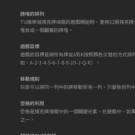
牌堆的排列
TU娛樂城撲克牌接龍的遊戲開始時，會將52張撲克
堆放成一個翻蓋的牌堆。
遊戲目標
遊戲的目標是將所有牌從A到K按照顏色交替的方式排
如，A-2-3-4-5-6-7-8-9-10-J-Q-K）。
移動規則
玩家可以將同一列中的牌移動到另一列，只要新的列中
空格的利用
空格是撲克牌接龍中的一個關鍵元素。在遊戲中，如果
之一。