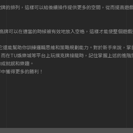
老虎機神話在 TU
散牌的排列，這樣可以給後續操作提供更多的空間，從而提高遊
場遊戲
娛樂城 被揭穿：
TU娛樂城 贏得撲
每個投注者都應
克錦標賽的最佳
該知道什麼
些高牌可以在適當的時候被有效地放入空格，這樣才能使整個遊戲
策略
專家見解：來自 
在 濕婆傳說試玩 
，它還能幫助你訓練邏輯思維和策略規劃能力。對於新手來說，掌
TU娛樂城 頂尖花
TU娛樂城 投注並
。而在TU娛樂城等平台上玩撲克牌接龍時，記住掌握上述的進階
旗骰經銷商的提
獲勝
的成就感和樂趣。
示
界中獲得更多的勝利！
TU娛樂城 投注初
電子競技 TU娛樂
學者指南：提示
城 的未來：趨勢
和技巧
與創新
TU娛樂城 探索精
雙骰子錦標賽：
彩的彩券世界
爭奪 TU娛樂城 
了解如何閱讀和
的榮耀
解讀TU娛樂城不
TU娛樂城 探索 