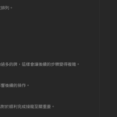
TU娛樂城了解賭
成排列。
博網站合法性與
線上賭博App的優
勢與風險
TU娛樂城北京賽
車PK10：高賠率
與四大投注技巧
動過多的牌，這樣會讓後續的步驟變得複雜。
影響後續的操作。
略對於順利完成接龍至關重要。