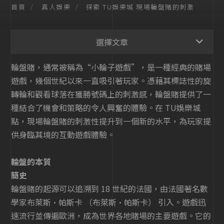
探索 TU娛樂城 現場輪盤賭的刺激
首頁
⁠真人娛樂
全部文章
選擇文章
TU娛樂城：PM真人美人陪您玩德撲！想挑戰德州
撲克嗎？
⁠真人娛樂
輪盤賭，通常被稱為“小輪子遊戲”，是一種經典的賭場
TU娛樂城電子遊戲：濕婆傳說、幸運大翻倍、大
揭密百家樂專家的5大賺錢秘訣！揭示老手玩家如
遊戲，幾個世紀以來一直吸引著玩家。憑藉其標誌性的旋
三元，賠率最高50萬倍!
電子遊戲
何在百家樂中取得勝利！｜TU娛樂城
轉輪和觀看球落在獲勝號碼上的刺激感，輪盤賭提供了一
TU娛樂城直播功能提升您的投注體驗
TU娛樂城GB電子老虎機｜濕婆傳說、幸運大翻
種結合了機會和策略的令人興奮的體驗。在 TU娛樂城
金河娛樂城：優質的線上遊戲體驗
⁠體育博彩
TU娛樂城 點棒球投注指南：勝負盤投注、跑壘盤
倍、大三元，賠率最高50萬倍?!
一路發紅包週週送
點，現場輪盤賭的刺激性提升到一個新的水平，為玩家提
投注和大小盤投注
TU娛樂城：全方位娛樂的領航者
供身臨其境的互動遊戲體驗。
媽祖老虎機電子遊戲內容介紹- BWIN老虎機
最新文章
TU娛樂城探索的《法老王》：古埃及冒險與高額
TU娛樂城 體育博彩入門指南
在 TU娛樂城 發現三張牌撲克
RSG電子老虎機《金雞報喜》36900倍局局有喜賺
獎金的終極體驗
TU娛樂城
輪盤的本質
在 TU娛樂城 體育博彩中最大化您的獎金的最佳策
桌上遊戲錦標賽：TU娛樂城 獎勵最大化
翻天，信金雞，有奇蹟!
簡史
TU娛樂城：全面解析鑫寶彩票彩球系統及WIN539
略
TU娛樂城 每日及每週促銷活動綜合使用指南
侏羅紀寶藏老虎機電子遊戲內容介紹｜RSG皇家電
輪盤賭的起源可以追溯到 18 世紀的法國，由法國著名數
TU娛樂城金禧迎獅老虎機：遊戲特色與排名介紹
投注額為 TU娛樂城 的熱門運動賽事
子老虎機
學家布萊斯·帕斯卡 （布萊斯·帕斯卡） 引入。遊戲迅
TU娛樂城 奧馬哈的規則、玩法和策略
TU娛樂城 | WBC經典賽：張育成的成就與卓越表
如何在 TU娛樂城 使用促銷和獎金進行體育博彩
速流行並傳遍歐洲，成為世界各地賭場的主要遊戲。它的
ATG電子「戰神賽特」老虎機爆分51000倍，返還
探索 TU娛樂城 虛擬運動：模擬刺激與投注機會