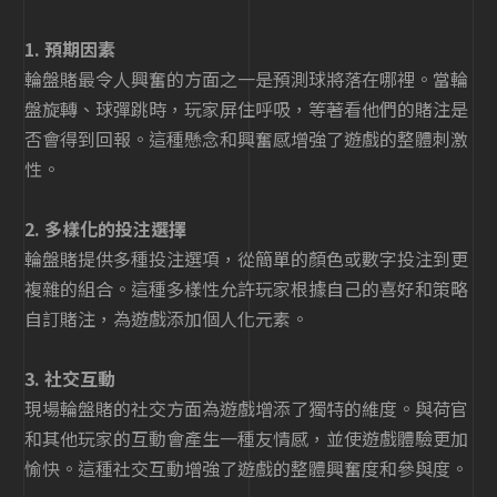
1. 預期因素
輪盤賭最令人興奮的方面之一是預測球將落在哪裡。當輪
盤旋轉、球彈跳時，玩家屏住呼吸，等著看他們的賭注是
否會得到回報。這種懸念和興奮感增強了遊戲的整體刺激
性。
2. 多樣化的投注選擇
輪盤賭提供多種投注選項，從簡單的顏色或數字投注到更
複雜的組合。這種多樣性允許玩家根據自己的喜好和策略
自訂賭注，為遊戲添加個人化元素。
3. 社交互動
現場輪盤賭的社交方面為遊戲增添了獨特的維度。與荷官
和其他玩家的互動會產生一種友情感，並使遊戲體驗更加
愉快。這種社交互動增強了遊戲的整體興奮度和參與度。