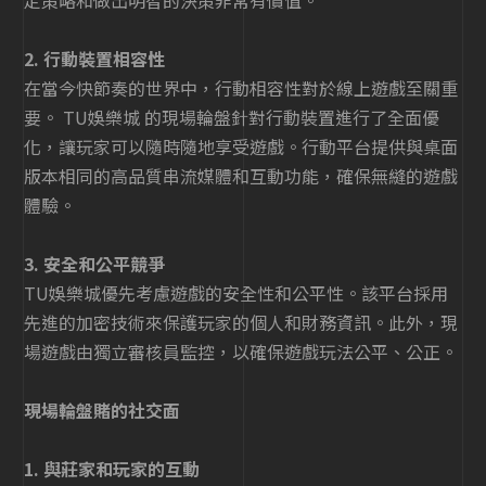
定策略和做出明智的決策非常有價值。
德州撲克新手教學6分鐘快速入門TU娛樂城！
百家樂心法：這4大策略助你穩賺不敗 | TU娛樂城
2. 行動裝置相容性
在當今快節奏的世界中，行動相容性對於線上遊戲至關重
三星彩必中4個秘密大公開！TU娛樂城三星彩對彩
要。 TU娛樂城 的現場輪盤針對行動裝置進行了全面優
是什麼？
化，讓玩家可以隨時隨地享受遊戲。行動平台提供與桌面
10個你玩百家樂輸錢的原因！避開這些錯誤讓你在
版本相同的高品質串流媒體和互動功能，確保無縫的遊戲
TU娛樂城贏更多！
體驗。
TU娛樂城539全車與539坐車的差異及選擇指南
3. 安全和公平競爭
TU娛樂城優先考慮遊戲的安全性和公平性。該平台採用
先進的加密技術來保護玩家的個人和財務資訊。此外，現
場遊戲由獨立審核員監控，以確保遊戲玩法公平、公正。
現場輪盤賭的社交面
1. 與莊家和玩家的互動