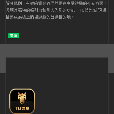
解其規則、有效的資金管理並願意享受體驗的社交方面。
憑藉其獨特的吸引力和引人入勝的功能，TU娛樂城 現場
輪盤成為線上賭場遊戲的首選目的地。