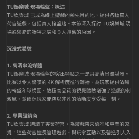
TU娛樂城 投注初學者指南：提示和技巧
TU娛樂城 現場輪盤：概述
老虎機神話在 TU娛樂城 被揭穿：每個投注者都應
TU娛樂城 已成為線上遊戲的領先目的地，提供各種真人
TU娛樂城 探索精彩的彩券世界
該知道什麼
荷官遊戲，包括真人輪盤賭。本節深入探討 TU娛樂城 現
了解如何閱讀和解讀TU娛樂城不同類型的投注賠
專家見解：來自 TU娛樂城 頂尖花旗骰經銷商的提
場輪盤賭的獨特之處和令人興奮的原因。
率
示
沉浸式體驗
GR遊戲 中的前五名將在 TU娛樂城 進行比賽
電子競技 TU娛樂城 的未來：趨勢與創新
TU娛樂城 利基體育現場投注：機會與挑戰
雙骰子錦標賽：爭奪 TU娛樂城 的榮耀
1. 高清串流媒體
如何在 TU娛樂城 點玩桌上遊戲時最大化您的賭場
TU娛樂城 現場輪盤的突出特點之一是其高清串流媒體。
TU娛樂城 探索 GR 遊戲的驚險世界
獎金
比賽以令人驚嘆的 4K 解析度進行轉播，為玩家提供清晰
如何在 TU娛樂城 點玩加勒比梭哈撲克：規則和最
的輪盤和球視圖。這種高品質的視覺體驗增強了遊戲的刺
投注加勒比海梭哈撲克：TU娛樂城 獲勝策略
佳實踐
激感，並確保玩家能夠以非凡的清晰度享受每一刻。
探索 TU娛樂城 現場輪盤賭的刺激
TU娛樂城大六輪介紹：如何玩轉大六輪並贏得勝
利
如何在 TU娛樂城 玩三張牌撲克：詳細指南
2. 專業經銷商
TU娛樂城 聘請了專業荷官，為遊戲帶來優雅和專業的感
如何玩UNO？官方規則與技巧解析 TU娛樂城
TU娛樂城 桌上遊戲中應避免的常見錯誤
覺。這些荷官擅長管理遊戲、與玩家互動以及營造引人入
心態很重要：TU娛樂城 社交－在遊戲中建立聯繫