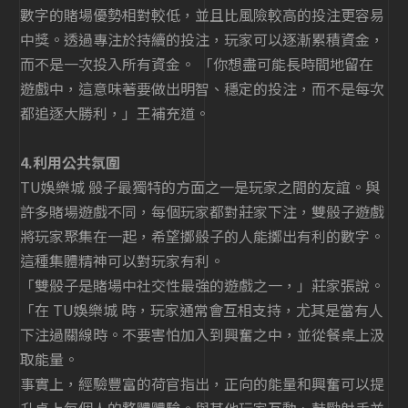
數字的賭場優勢相對較低，並且比風險較高的投注更容易
如何玩UNO？官方規則與技巧解析 TU娛樂城
TU娛樂城 桌上遊戲中應避免的常見錯誤
中獎。透過專注於持續的投注，玩家可以逐漸累積資金，
心態很重要：TU娛樂城 社交－在遊戲中建立聯繫
而不是一次投入所有資金。 「你想盡可能長時間地留在
遊戲中，這意味著要做出明智、穩定的投注，而不是每次
高風險和高回報：探索 TU娛樂城 點的 VIP 百家樂
都追逐大勝利，」王補充道。
賭桌
新 TU娛樂城 二十一點玩家所犯的常見錯誤以及如
4.利用公共氛圍
何避免這些錯誤
TU娛樂城 骰子最獨特的方面之一是玩家之間的友誼。與
骰寶簡介：從 TU娛樂城 開始了解遊戲機制
許多賭場遊戲不同，每個玩家都對莊家下注，雙骰子遊戲
將玩家聚集在一起，希望擲骰子的人能擲出有利的數字。
21點規則全攻略：5個讓你秒懂21點怎麼玩的秘
這種集體精神可以對玩家有利。
訣！ | TU娛樂城
「雙骰子是賭場中社交性最強的遊戲之一，」莊家張說。
TU娛樂城百家樂遊戲入門必學5招
「在 TU娛樂城 時，玩家通常會互相支持，尤其是當有人
8個百家樂破解重要觀察，幫你有效了解百家樂穩
下注過關線時。不要害怕加入到興奮之中，並從餐桌上汲
贏打法！ | TU娛樂城
取能量。
事實上，經驗豐富的荷官指出，正向的能量和興奮可以提
運彩線上投注的5個祕訣大公開，精準掌握運彩下