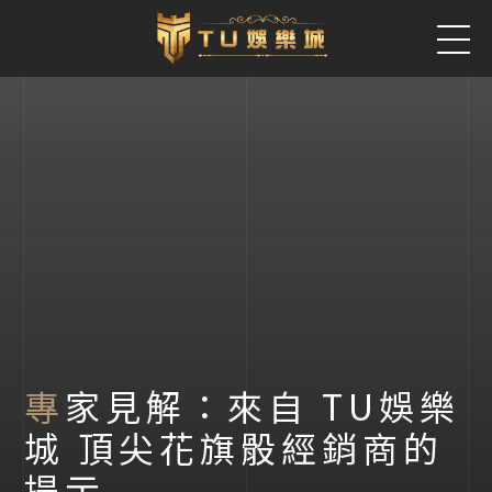
專家見解：來自 TU娛樂
城 頂尖花旗骰經銷商的
提示