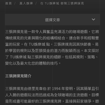
在 TU娛樂城 發現三張牌撲克
首頁
⁠真人娛樂
全部文章
選擇文章
TU娛樂城：PM真人美人陪您玩德撲！想挑戰德州
撲克嗎？
⁠真人娛樂
三張牌撲克是一款令人興奮且充滿活力的賭場遊戲，它將
TU娛樂城電子遊戲：濕婆傳說、幸運大翻倍、大
揭密百家樂專家的5大賺錢秘訣！揭示老手玩家如
傳統撲克的元素與簡化的結構相結合，適合新手和經驗豐
三元，賠率最高50萬倍!
電子遊戲
何在百家樂中取得勝利！｜TU娛樂城
富的玩家。在 TU娛樂城 點，三張牌撲克因其快節奏、易
TU娛樂城直播功能提升您的投注體驗
TU娛樂城GB電子老虎機｜濕婆傳說、幸運大翻
於學習的規則以及巨額獎金的潛力而脫穎而出。本文探討
金河娛樂城：優質的線上遊戲體驗
⁠體育博彩
TU娛樂城 點棒球投注指南：勝負盤投注、跑壘盤
倍、大三元，賠率最高50萬倍?!
一路發紅包週週送
了 TU娛樂城 點三張牌撲克的細節，包括其規則、策略、
投注和大小盤投注
TU娛樂城：全方位娛樂的領航者
變化以及最大化您的體驗的技巧。
媽祖老虎機電子遊戲內容介紹- BWIN老虎機
最新文章
TU娛樂城探索的《法老王》：古埃及冒險與高額
TU娛樂城 體育博彩入門指南
在 TU娛樂城 發現三張牌撲克
RSG電子老虎機《金雞報喜》36900倍局局有喜賺
獎金的終極體驗
TU娛樂城
三張牌撲克簡介
在 TU娛樂城 體育博彩中最大化您的獎金的最佳策
桌上遊戲錦標賽：TU娛樂城 獎勵最大化
翻天，信金雞，有奇蹟!
TU娛樂城：全面解析鑫寶彩票彩球系統及WIN539
略
TU娛樂城 每日及每週促銷活動綜合使用指南
侏羅紀寶藏老虎機電子遊戲內容介紹｜RSG皇家電
三張牌撲克由德里克韋伯 於 1994 年發明，因其簡單且引
TU娛樂城金禧迎獅老虎機：遊戲特色與排名介紹
投注額為 TU娛樂城 的熱門運動賽事
子老虎機
人入勝的遊戲玩法而迅速成為全球賭場的主流遊戲。目標
TU娛樂城 奧馬哈的規則、玩法和策略
TU娛樂城 | WBC經典賽：張育成的成就與卓越表
如何在 TU娛樂城 使用促銷和獎金進行體育博彩
是形成盡可能最好的三張牌撲克牌，直接與莊家競爭。遊
ATG電子「戰神賽特」老虎機爆分51000倍，返還
探索 TU娛樂城 虛擬運動：模擬刺激與投注機會