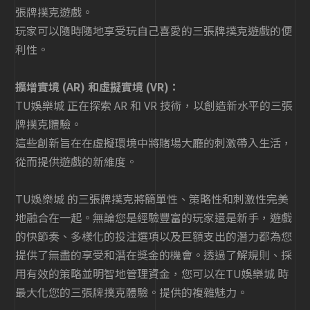
張牌撲克遊戲。
玩家可以隨時隨地享受玩自己喜愛的三張牌撲克遊戲的便
利性。
擴增實境 (AR) 和虛擬實境 (VR)：
TU娛樂城 正在探索 AR 和 VR 技術，以創造新水平的三張
牌撲克體驗。
這些創新旨在在虛擬環境中將賭場大廳的刺激帶入生活，
從而提供遊戲的新維度。
TU娛樂城 的三張牌撲克將簡單性、策略性和刺激性完美
地融合在一起。無論您是經驗豐富的玩家還是新手，遊戲
的快節奏、多樣化的投注選項以及巨額支出的潛力都為您
提供了無盡的享受和潛在獎金的機會。透過了解規則、採
用有效的策略並明智地管理資金，您可以在TU娛樂城 時
最大化您的三張牌撲克體驗。提供的複雜魅力。