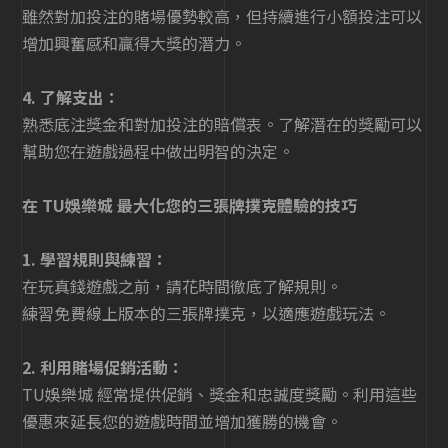
排名真相
雖然對加投注的賭場優勢較高，但持續進行小額投注可以
增加興奮感和贏得大獎的潛力。
聚寶財神老虎機攻略TU娛樂城：超高爆分76800
倍，挑戰高倍數連消！
4. 了解支出：
TU娛樂城安息之城爆分攻略：新手到高手的成長
熟悉底注獎金和對加投注的賠償表。了解潛在的獎勵可以
之路
幫助您在遊戲過程中做出明智的決定。
TU娛樂城認識五大熱門樂透種類，探索發財機
會！
在 TU娛樂城 最大化您的三張牌撲克體驗的技巧
撲克牌接龍新手攻略！TU娛樂城完整手把手教
1. 學習規則與練習：
學，助你輕鬆上手
在玩真錢遊戲之前，請花時間徹底了解規則。
TU娛樂城15款撲克牌遊戲種類讓你樂此不疲 
練習免費線上版本的三張牌撲克，以適應遊戲玩法。
揭開百家樂的獲勝秘訣TU娛樂城！四大穩贏打法
助你穩賺不賠 
2. 利用賭場促銷活動：
TU娛樂城 經常提供促銷、獎金和忠誠度獎勵。利用這些
3分鐘掌握排七遊戲TU娛樂城：規則、技巧與玩法
優惠來延長您的遊戲時間並增加獲勝的機會。
攻略 