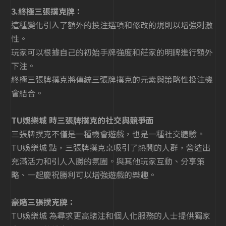
3.終極三張撲克牌：
這種變化引入了額外的投注選項和修改的規則以增強刺激
性。
玩家可以根據自己的初始手牌強度和莊家的明牌進行額外
下注。
終極三張牌撲克將傳統三張牌撲克的元素與策略性投注機
會結合。
TU娛樂城 時三張牌撲克的社交與競爭面
三張牌撲克不僅是一種機會遊戲，也是一種社交體驗。
TU娛樂城 點，三張牌撲克桌吸引了熱鬧的人群，營造出
充滿活力和引人入勝的氛圍。與其他玩家互動、分享策
略、一起慶祝勝利可以增強遊戲的樂趣。
豪賭三張撲克牌：
TU娛樂城 為尋求更高賭注和個人化服務的人士提供獨家