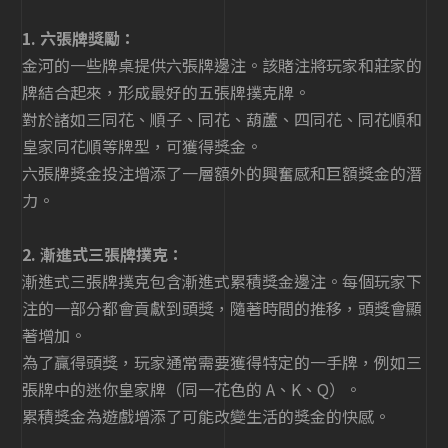
1. 六張牌獎勵：
金河的一些牌桌提供六張牌邊注。該賭注將玩家和莊家的
牌結合起來，形成最好的五張牌撲克牌。
對於諸如三同花、順子、同花、葫蘆、四同花、同花順和
皇家同花順等牌型，可獲得獎金。
六張牌獎金投注增添了一層額外的興奮感和巨額獎金的潛
力。
2. 漸進式三張牌撲克：
漸進式三張牌撲克包含漸進式累積獎金邊注。每個玩家下
注的一部分都會貢獻到頭獎，隨著時間的推移，頭獎會顯
著增加。
為了贏得頭獎，玩家通常需要獲得特定的一手牌，例如三
張牌中的迷你皇家牌（同一花色的 A、K、Q）。
累積獎金為遊戲增添了可能改變生活的獎金的快感。