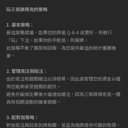
玩三張牌撲克的策略
高風險和高回報：探索 TU娛樂城 點的 VIP 百家樂
賭桌
1. 基本策略：
新 TU娛樂城 二十一點玩家所犯的常見錯誤以及如
最佳策略建議，如果您的牌是 Q-6-4 或更好，則進行
何避免這些錯誤
「玩」下注。如果你的手較低，則棄牌。
骰寶簡介：從 TU娛樂城 開始了解遊戲機制
此策略平衡了風險和回報，為您提供最佳的統計獲勝機
會。
21點規則全攻略：5個讓你秒懂21點怎麼玩的秘
訣！ | TU娛樂城
2. 管理底注與投注：
TU娛樂城百家樂遊戲入門必學5招
由於底注和遊戲賭注必須相等，因此請管理您的資金以確
8個百家樂破解重要觀察，幫你有效了解百家樂穩
保您能夠承受遊戲的起伏。
贏打法！ | TU娛樂城
避免在輸掉比賽後大幅增加賭注，因為三張牌撲克是一種
具有短期波動的機會遊戲。
運彩線上投注的5個祕訣大公開，精準掌握運彩下
注的成功訣竅 | TU娛樂城
3. 配對加策略：
娛樂城評價分析6要素，教你掌握TU娛樂城優惠和
對加投注與莊家的牌無關，並且為強牌提供可觀的賠償。