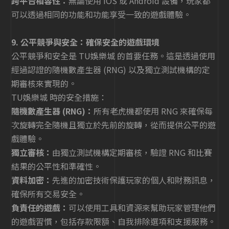
跨平台相容性：
無論使用 iOS 或 Android 設備，玩家都
可以透過相同的功能和功能享受一致的遊戲體驗。
9. 公平競爭與安全：確保安全的遊戲環境
公平競爭和安全是 TU娛樂城 的首要任務。這是透過使用
經過認證的隨機數產生器 (RNG) 以及獨立測試機構的定
期審核來實現的。
TU娛樂城 時的安全措施：
隨機數產生器 (RNG)：
所有老虎機都使用 RNG 來確保每
次旋轉完全隨機且獨立於先前的旋轉，從而提供公平的遊
戲體驗。
獨立審核：
由獨立測試機構定期審核，驗證 RNG 和比賽
結果的公平性和準確性。
資料加密：
先進的加密技術保護玩家的個人和財務訊息，
確保所有交易安全。
負責任的遊戲：
可以使用工具和資源來幫助玩家管理他們
的遊戲習慣，包括存款限額、自我排除選項和支援服務。