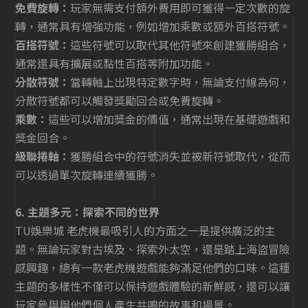
免費旋轉：
玩家無需支付額外費用即可獲得一定次數的旋
轉，通常具有增強功能，例如增加乘數或額外百搭符號。
百搭符號：
這些符號可以取代其他符號來創建獲勝組合，
通常還具有擴展或黏性百搭等附加功能。
分散符號：
當轉軸上出現特定數字時，無論支付線為何，
分散符號都可以觸發獎勵回合或免費旋轉。
乘數：
這些可以增加獎金的價值，通常出現在基礎遊戲和
獎金回合。
級聯捲軸：
獲勝組合中的符號消失並被新符號取代，從而
可以透過單次旋轉連續獲勝。
6. 主題多元：探索不同的世界
TU娛樂城 老虎機最吸引人的方面之一是提供廣泛的主
題。無論玩家對古埃及、探索外太空，還是踏上海盜冒險
感興趣，總有一款老虎機遊戲能夠滿足他們的口味。這種
主題的多樣性不僅可以保持遊戲體驗的新鮮感，還可以讓
玩家參與與他們個人產生共鳴的故事和場景。