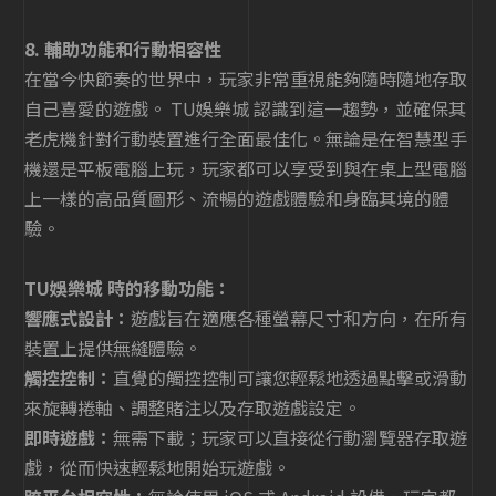
8. 輔助功能和行動相容性
在當今快節奏的世界中，玩家非常重視能夠隨時隨地存取
自己喜愛的遊戲。 TU娛樂城 認識到這一趨勢，並確保其
老虎機針對行動裝置進行全面最佳化。無論是在智慧型手
機還是平板電腦上玩，玩家都可以享受到與在桌上型電腦
上一樣的高品質圖形、流暢的遊戲體驗和身臨其境的體
驗。
TU娛樂城 時的移動功能：
響應式設計：
遊戲旨在適應各種螢幕尺寸和方向，在所有
裝置上提供無縫體驗。
觸控控制：
直覺的觸控控制可讓您輕鬆地透過點擊或滑動
來旋轉捲軸、調整賭注以及存取遊戲設定。
即時遊戲：
無需下載；玩家可以直接從行動瀏覽器存取遊
戲，從而快速輕鬆地開始玩遊戲。