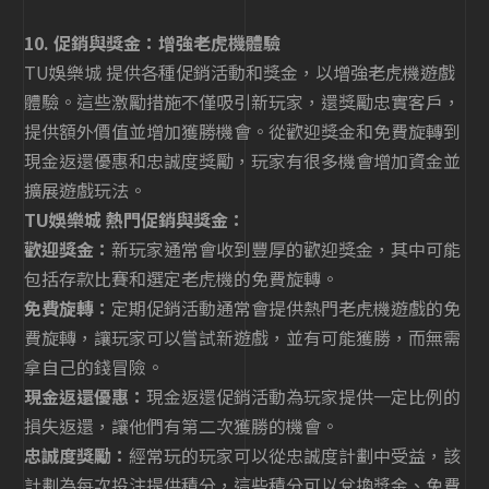
10. 促銷與獎金：增強老虎機體驗
TU娛樂城 提供各種促銷活動和獎金，以增強老虎機遊戲
體驗。這些激勵措施不僅吸引新玩家，還獎勵忠實客戶，
提供額外價值並增加獲勝機會。從歡迎獎金和免費旋轉到
現金返還優惠和忠誠度獎勵，玩家有很多機會增加資金並
擴展遊戲玩法。
TU娛樂城 熱門促銷與獎金：
歡迎獎金：
新玩家通常會收到豐厚的歡迎獎金，其中可能
包括存款比賽和選定老虎機的免費旋轉。
免費旋轉：
定期促銷活動通常會提供熱門老虎機遊戲的免
費旋轉，讓玩家可以嘗試新遊戲，並有可能獲勝，而無需
拿自己的錢冒險。
現金返還優惠：
現金返還促銷活動為玩家提供一定比例的
損失返還，讓他們有第二次獲勝的機會。
忠誠度獎勵：
經常玩的玩家可以從忠誠度計劃中受益，該
計劃為每次投注提供積分，這些積分可以兌換獎金、免費