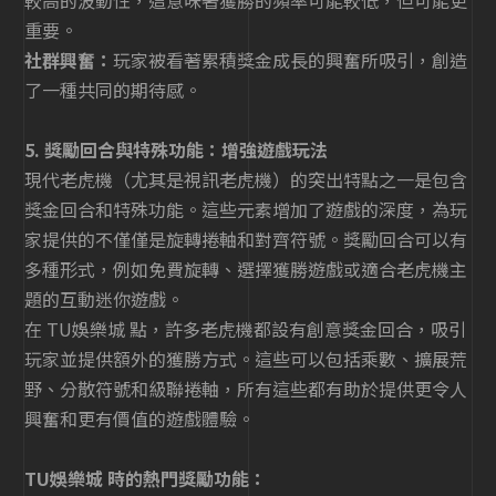
較高的波動性，這意味著獲勝的頻率可能較低，但可能更
攻略 
重要。
德州撲克新手教學6分鐘快速入門TU娛樂城！
社群興奮：
玩家被看著累積獎金成長的興奮所吸引，創造
百家樂心法：這4大策略助你穩賺不敗 | TU娛樂城
了一種共同的期待感。
三星彩必中4個秘密大公開！TU娛樂城三星彩對彩
5. 獎勵回合與特殊功能：增強遊戲玩法
是什麼？
現代老虎機（尤其是視訊老虎機）的突出特點之一是包含
10個你玩百家樂輸錢的原因！避開這些錯誤讓你在
獎金回合和特殊功能。這些元素增加了遊戲的深度，為玩
TU娛樂城贏更多！
家提供的不僅僅是旋轉捲軸和對齊符號。獎勵回合可以有
多種形式，例如免費旋轉、選擇獲勝遊戲或適合老虎機主
TU娛樂城539全車與539坐車的差異及選擇指南
題的互動迷你遊戲。
在 TU娛樂城 點，許多老虎機都設有創意獎金回合，吸引
玩家並提供額外的獲勝方式。這些可以包括乘數、擴展荒
野、分散符號和級聯捲軸，所有這些都有助於提供更令人
興奮和更有價值的遊戲體驗。
TU娛樂城 時的熱門獎勵功能：