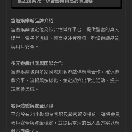
富遊娛樂城—綜合娛樂與高品質服務
富遊娛樂城品牌介紹
定位為綜合性博弈平台，提供豐富的真人
富遊娛樂城
娛樂、電子老虎機、體育投注等選項，強調遊戲品質
與用戶安全。
多元遊戲供應與國際合作
富遊娛樂城與多家國際知名遊戲供應商合作，確保遊
戲公平、流暢與多樣化，並定期推出限定活動，提升
玩家參與感。
客戶體驗與安全保障
平台設有24小時專業客服及嚴密資安措施，確保會員
帳戶安全與資金穩定，並提供靈活的出入金方案以應
對不同需求。