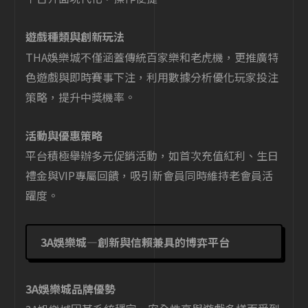
遊戲種類與創新玩法
THA娛樂城不僅涵蓋傳統百家樂和老虎機，更推廣特
色遊戲與即時賽事下注，利用數據分析優化玩家投注
策略，提升中獎機率。
活動與優惠策略
平台積極舉辦多元促銷活動，如首次充值紅利、生日
禮金與VIP專屬回饋，吸引新會員同時維持老會員活
躍度。
3A娛樂城—創新與信賴兼具的博弈平台
3A娛樂城品牌優勢