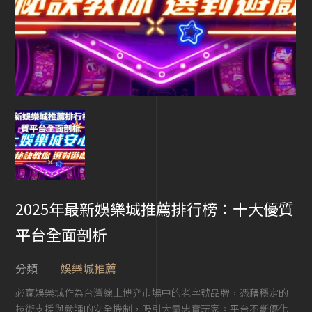
2025年最新娛樂城推薦排行榜：十大優質
平台全面剖析
分類
娛樂城推薦
必贏娛樂城作為台灣線上博弈市場中的老字號品牌，憑藉穩定的
技術支援與嚴謹的安全機制，吸引大量忠實玩家。平台不斷優化