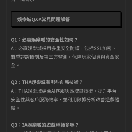
娛樂城Q&A常見問題解答
Q1：必贏娛樂城的安全性如何？
A：必贏娛樂城採用多重安全防護，包括SSL加密、
雙重認證機制及第三方監測，保障玩家個資與資金安
全。
Q2：THA娛樂城有哪些創新技術？
A：THA娛樂城結合AI客服與區塊鏈技術，提升平台
安全性與客戶服務效率，並利用數據分析改善遊戲體
驗。
Q3：3A娛樂城的遊戲種類多嗎？