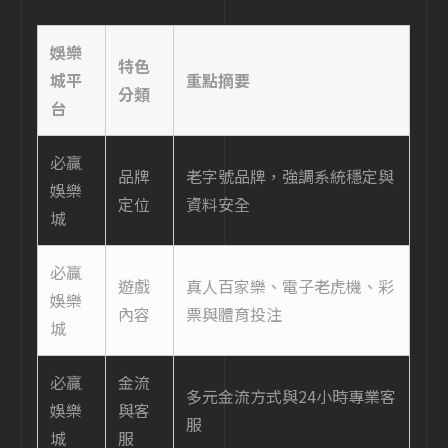
娛樂
特色
重點摘要
城平
分類
台
必贏
品牌
老字號品牌，強調系統穩定與
娛樂
定位
資料安全
城
必贏
遊戲
真人百家樂、電子老虎機、彩
娛樂
內容
票與體育投注
城
必贏
金流
多元金流方式與24小時專業客
娛樂
與客
服
城
服