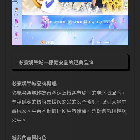
必贏娛樂城—穩健安全的經典品牌
必贏娛樂城品牌概述
必贏娛樂城作為台灣線上博弈市場中的老字號品牌，
憑藉穩定的技術支援與嚴謹的安全機制，吸引大量忠
實玩家。平台不斷優化使用者體驗，確保遊戲順暢與
公平。
遊戲內容與特色